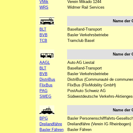
VMik
Verein Mikado 1244
WRS
Widmer Rail Services
Name der 
BLT
Baselland-Transport
BVB
Basler Verkehrsbetriebe
TCB
Tramclub Basel
Name der 
AAGL
Auto AG Liestal
BLT
Baselland-Transport
BVB
Basler Verkehrsbetriebe
DistriBus
DistriBus (Communauté de communes 
FlixBus
FlixBus (FlixMobility GmbH)
PAG
PostAuto Schweiz AG
SWEG
Südwestdeutsche Verkehrs-Aktiengese
Name der 
BPG
Basler Personenschifffahrts-Gesellsc
Dreilandfähre
Dreilandfähre (Verein IG Rheinbogen)
Basler Fähren
Basler Fähren