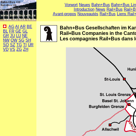
Vorwort
Neues
Bahn+Bus
Bahn+Bus Li
Introduction
News
Rail+Bus
Rail+B
Avant-propos
Nouveautés
Rail+Bus
Liens Rail
AG
AI
AR
BE
Bahn+Bus Gesellschaften im Kan
BL
FR
GE
GL
Rail+Bus Companies in the Cant
GR
JU
LU
NE
Les compagnies Rail+Bus dans le
NW
OW
SG
SH
SO
SZ
TG
TI
UR
VD
VS
ZG
ZH