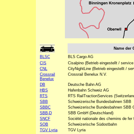
Name der 
BLSC
BLS Cargo AG
CIS
Cisalpino (Betrieb eingestellt / servic
CNL
CityNightLine (Betrieb eingestellt / se
Crossrail
Crossrail Benelux N.V.
Benelux
DB
Deutsche Bahn AG
HBS
Hafenbahn Schweiz AG
RTS
RTS RailTractionServices (Switzerland)
SBB
Schweizerische Bundesbahnen SBB
SBBC
Schweizerische Bundesbahnen SBB 
SBB-D
SBB GmbH (Deutschland)
SNCF
Société nationale des chemins de fer 
SOB
Schweizerische Südostbahn
TGV Lyria
TGV Lyria