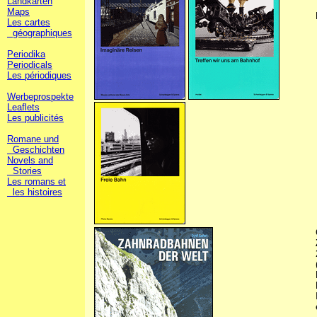
Landkarten
Maps
Les cartes
géographiques
Periodika
Periodicals
Les périodiques
Werbeprospekte
Leaflets
Les publicités
Romane und
Geschichten
Novels and
Stories
Les romans et
les histoires