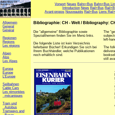
Vorwort
Neues
Bahn+Bus
Bahn+Bus Li
Introduction
News
Rail+Bus
Rail+B
Avant-propos
Nouveautés
Rail+Bus
Liens Rail
Allgemein
Bibliographie: CH - Welt
/
Bibliography: C
General
Général
Die "allgemeine" Bibliographie sowie
The "ge
Spezialthemen finden Sie im Menü links.
subject
Regionen
left-han
Regions
Die folgende Liste ist kein Verzeichnis
Les régions
lieferbarer Bücher! Erkundigen Sie sich bei
The foll
Ihrem Buchhändler, welche Publikationen
deliver
Alpen
noch erhältlich sind.
booksel
Alps
still ava
Les Alpes
Europa
Europe
L'Europe
Seilbahnen
Cable Cars
Les rémontées
mécaniques
Tram und
Autobus
Tramways and
Buses