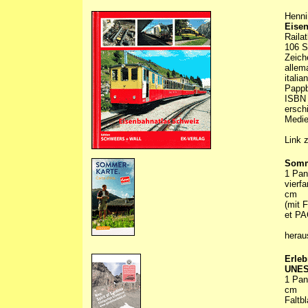
Henni
Eise
Railat
106 S
Zeich
allema
itali
Papp
ISBN 
ersch
Medie
Link 
Somm
1 Pan
vierfa
cm
(mit 
et PAG
herau
Erleb
UNES
1 Pan
cm
Faltbl