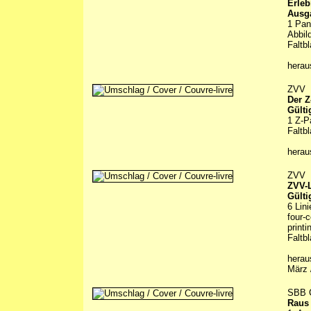
Erleb
Ausg
1 Pan
Abbil
Faltbl
hera
ZVV
Der Z
Gülti
1 Z-P
Faltbl
hera
ZVV
ZVV-L
Gülti
6 Lin
four-c
printi
Faltbl
herau
März 
SBB 
Raus 