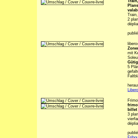
Train
Plans 
valab
Train,
2 pla
déplia
publi
libero
Zonen
mit K
Soleu
Gütig
5 Plä
gefalt
Faltbl
herau
Liber
Frimo
frimo
bille
3 pla
vierfa
déplia
publi
Fribo