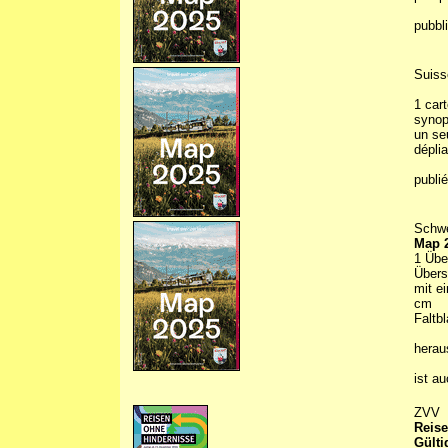
pubbl
Suiss
1 cart
synop
un seu
déplia
publi
Schwe
Map 
1 Übe
Übers
mit e
cm
Faltbl
hera
ist a
ZVV
Reise
Gülti