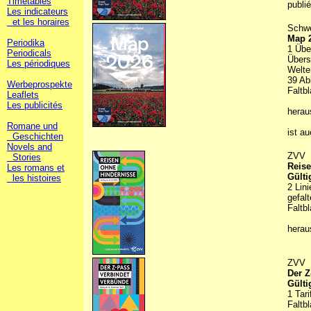
Timetables
publi
Les indicateurs
et les horaires
Schwe
Map 
Periodika
1 Übe
Periodicals
Übers
Les périodiques
Welte
39 Ab
Werbeprospekte
Faltbl
Leaflets
Les publicités
hera
Romane und
ist a
Geschichten
Novels and
ZVV
Stories
Reise
Les romans et
Gülti
les histoires
2 Lin
gefal
Faltbl
hera
ZVV
Der Z
Gülti
1 Tar
Faltbl