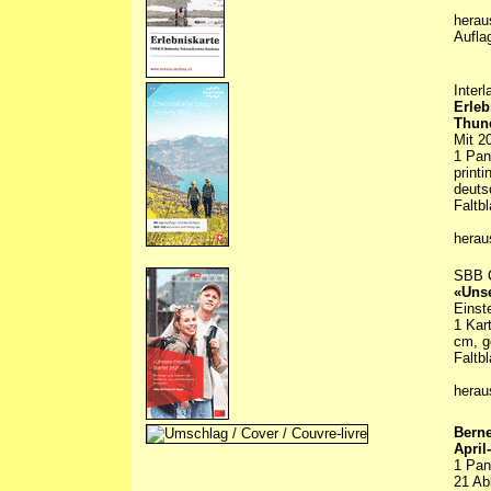
herau
Aufla
Inter
Erleb
Thune
Mit 2
1 Pan
printi
deuts
Faltbl
herau
SBB 
«Unse
Einst
1 Kar
cm, g
Faltbl
hera
Berne
April
1 Pan
21 Abb