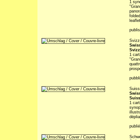
1 syn
"Gran
panor
folde
leafle
publi
Svizz
Swiss
Svizz
1 cart
"Gran
quatt
prosp
pubbl
Suiss
Swiss
Suiss
1 cart
synop
illus
déplia
publi
Schwe