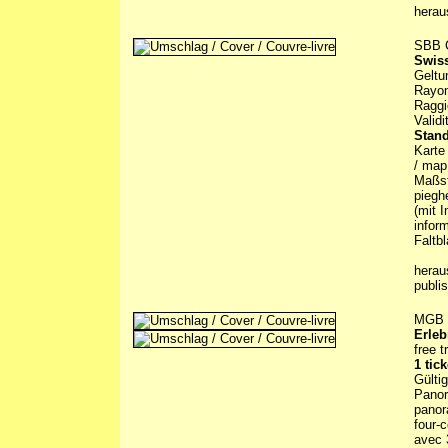
herau
SBB 
Swis
Geltu
Rayon
Raggi
Valid
Stand
Karte 
/ map 
Maßsta
piegh
(mit 
inform
Faltbl
herau
publi
MGB 
Erleb
free 
1 tic
Gültig
Panor
panora
four-
avec 3