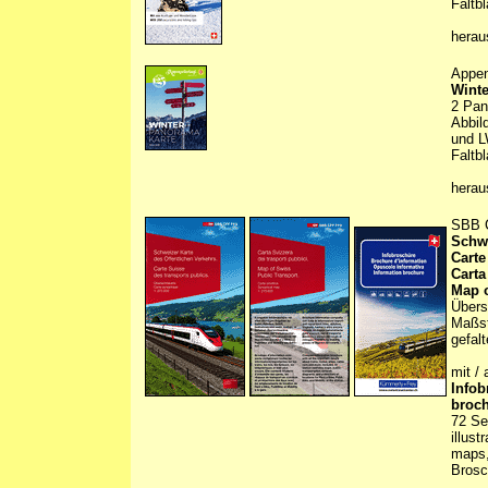
Faltbl
herau
Appen
Winte
2 Pan
Abbil
und L
Faltbl
hera
SBB 
Schwe
Carte
Carta
Map o
Übers
Maßst
gefalt
mit / 
Infob
broc
72 Sei
illust
maps,
Brosc