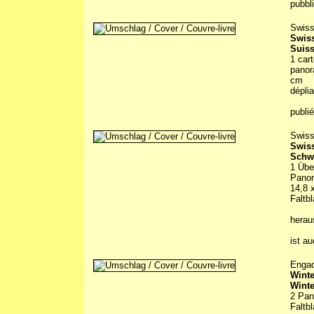
pubbl
Swiss
Swiss
Suiss
1 cart
panor
cm
déplia
publi
Swiss
Swiss
Schwe
1 Übe
Panor
14,8 
Faltbl
hera
ist a
Engad
Wint
Winte
2 Pan
Faltbl