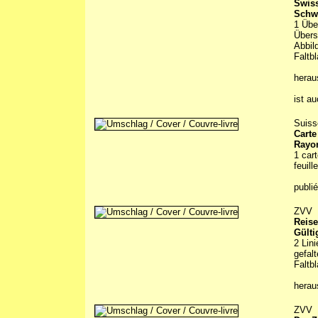
Swiss
Schwe
1 Übe
Übers
Abbil
Faltbl
hera
ist a
Suiss
Carte
Rayon
1 car
feuill
publi
ZVV
Reise
Gülti
2 Lin
gefal
Faltbl
hera
ZVV