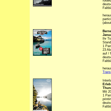
folde
deuts
Faltbl
herau
parti
(abou
Berne
Janua
Ihr T
Stand
1 Pan
23 Abb
auf /
deuts
Faltbl
herau
Trans
Inter
Erleb
Thune
Mit 2
1 Pan
printi
deuts
Faltbl