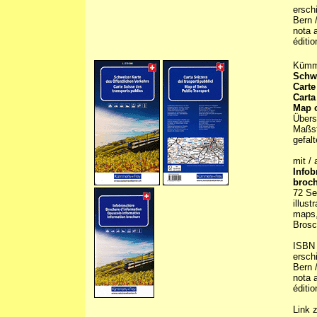
erschi
Bern 
nota a
éditio
Kümm
Schwe
Carte
Carta
Map o
Übers
Maßst
gefalt
mit / 
Infob
broc
72 Sei
illust
maps,
Brosc
ISBN 
erschi
Bern 
nota a
éditio
Link 