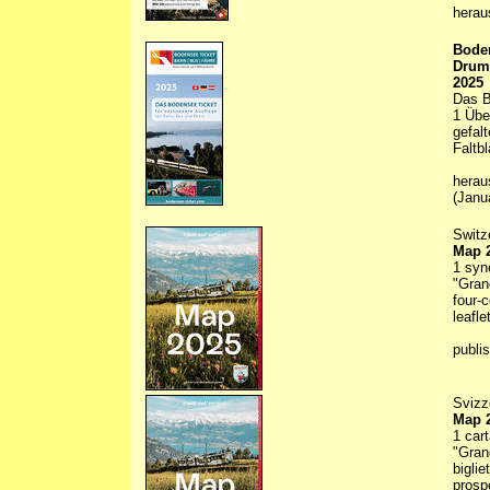
herau
Boden
Drum
2025
Das B
1 Übe
gefal
Faltbl
herau
(Janu
Switz
Map 
1 syn
"Gran
four-
leafle
publi
Svizz
Map 
1 cart
"Gran
biglie
prosp