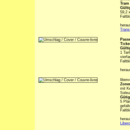
Tram
Gülti
59,2 
Faltbl
hera
Trans
Passe
Ticke
Gülti
1 Tar
vierf
Faltbl
hera
libero
Zonen
mit K
Soleu
Gütig
5 Plä
gefalt
Faltbl
herau
Liber