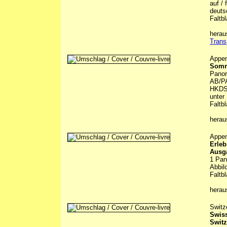
auf /
deuts
Faltbl
herau
Trans
Appen
Somm
Panor
AB/PA
HKDS,
unter
Faltbl
hera
Appen
Erleb
Ausg
1 Pan
Abbil
Faltbl
hera
Switz
Swiss
Switz