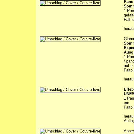
Pano
Somm
1 Pan
gefal
Faltbl
hera
Glarn
Somme
Exper
Ausg
1 Pan
/ pan
auf 9
Faltbl
hera
Erleb
UNES
1 Pan
cm
Faltbl
herau
Aufla
Appen