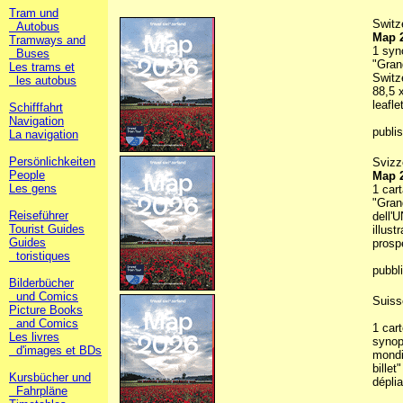
Tram und
Switz
Autobus
Map 
Tramways and
1 syn
Buses
"Gran
Les trams et
Switze
les autobus
88,5 
leafle
Schifffahrt
Navigation
publi
La navigation
Persönlichkeiten
Svizz
People
Map 
Les gens
1 cart
"Grand
Reiseführer
dell'
Tourist Guides
illus
Guides
prosp
toristiques
pubbl
Bilderbücher
und Comics
Suiss
Picture Books
and Comics
1 cart
Les livres
synop
d'images et BDs
mondi
billet
Kursbücher und
déplia
Fahrpläne