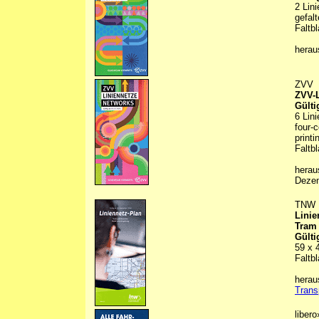
2 Lin
gefal
Faltbl
hera
ZVV
ZVV-L
Gülti
6 Lin
four-c
printi
Faltbl
herau
Deze
TNW
Linie
Tram
Gülti
59 x 
Faltbl
hera
Trans
libero