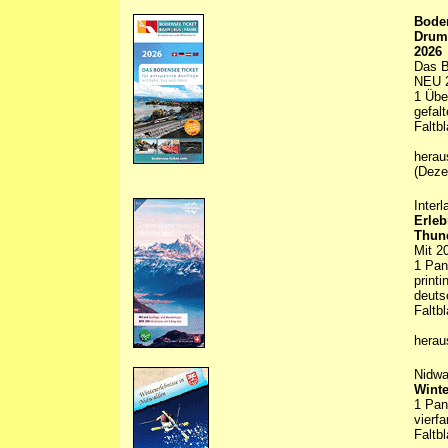
Boden
Drum
2026
Das B
NEU 2
1 Übe
gefal
Faltbl
herau
(Deze
Inter
Erleb
Thune
Mit 2
1 Pan
printi
deuts
Faltbl
herau
Nidwa
Winte
1 Pan
vierf
Faltbl