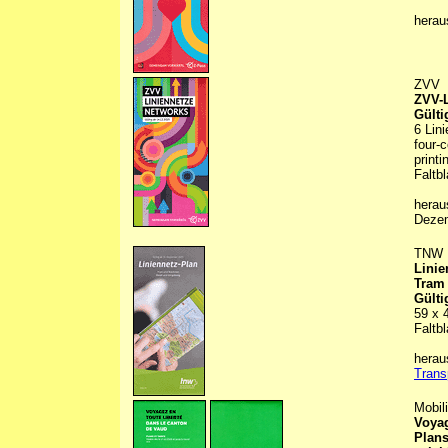
hera
ZVV
ZVV-L
Gülti
6 Lin
four-c
printi
Faltbl
herau
Deze
TNW
Linie
Tram
Gülti
59 x 
Faltbl
hera
Trans
Mobil
Voyag
Plans 