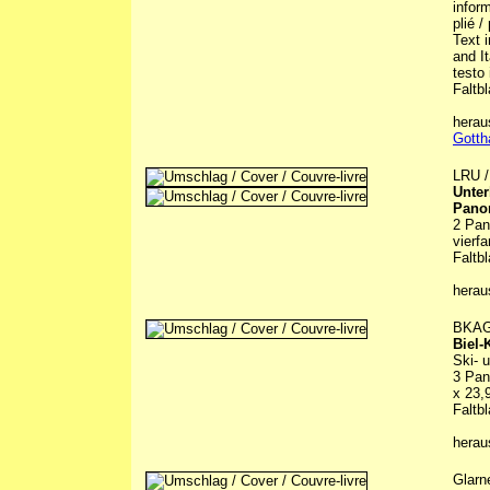
inform
plié 
Text 
and It
testo 
Faltbl
herau
Gotth
LRU 
Unte
Pano
2 Pan
vierfa
Faltbl
hera
BKA
Biel-
Ski- 
3 Pan
x 23,
Faltbl
hera
Glarn