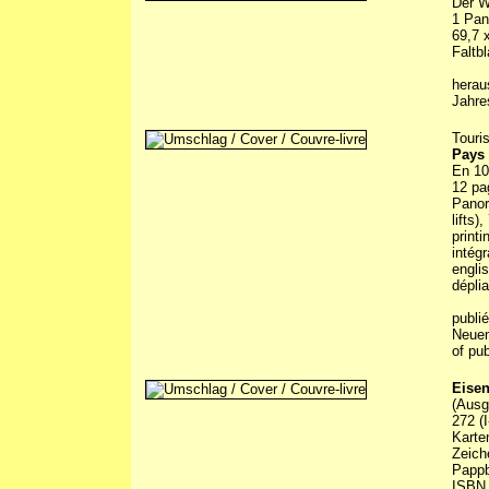
Der W
1 Pan
69,7 
Faltbl
hera
Jahre
Touri
Pays 
En 10
12 pa
Panor
lifts)
printi
intégr
engli
déplia
publi
Neuen
of pub
Eisen
(Ausg
272 (
Karte
Zeich
Papp
ISBN 