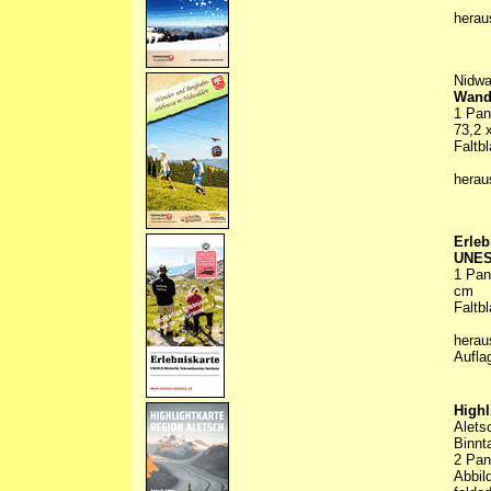
hera
Nidwa
Wande
1 Pan
73,2 
Faltbl
hera
Erleb
UNES
1 Pan
cm
Faltbl
herau
Aufla
Highl
Alets
Binnt
2 Pan
Abbild