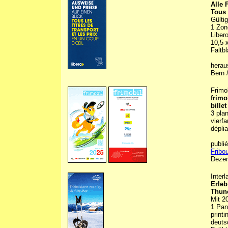
Alle 
Tous 
Gültig
1 Zon
Libero
10,5 
Faltbl
herau
Bern 
Frimo
frimo
bille
3 pla
vierfa
déplia
publi
Fribo
Deze
Inter
Erleb
Thune
Mit 2
1 Pan
printi
deuts