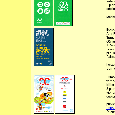
valab
2 pla
déplia
publi
libero
Alle 
Tous 
Gültig
1 Zon
Libero
plié 
Faltbl
herau
Bern 
Frimo
frimo
bille
3 pla
vierfa
déplia
publi
Fribo
Deze