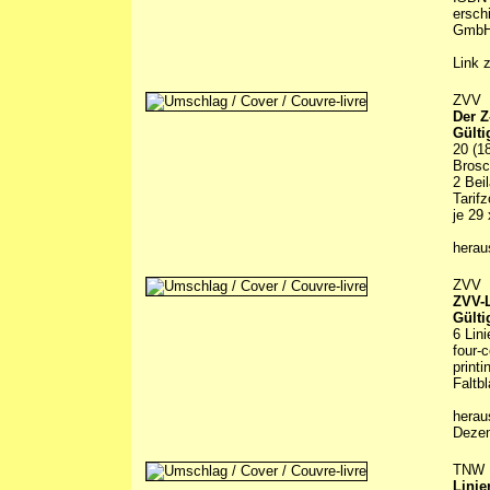
ersch
GmbH,
Link 
ZVV
Der Z
Gülti
20 (1
Brosc
2 Bei
Tarif
je 29 
hera
ZVV
ZVV-L
Gülti
6 Lin
four-c
printi
Faltbl
herau
Dezem
TNW
Linie