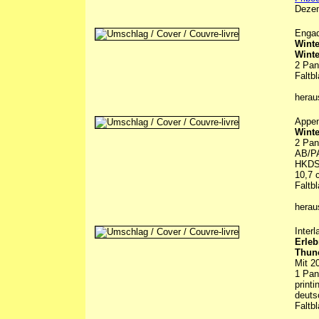
Deze
Engad
Wint
Winte
2 Pan
Faltbl
hera
Appen
Winte
2 Pan
AB/PA
HKDS,
10,7 
Faltbl
hera
Inter
Erleb
Thune
Mit 2
1 Pan
printi
deuts
Faltbl