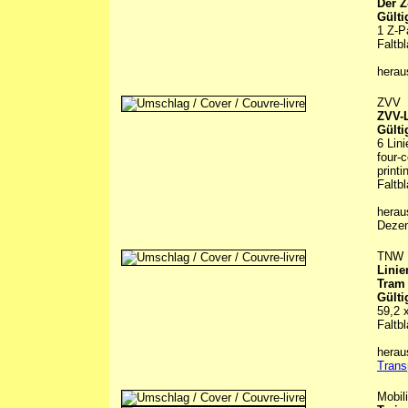
Der Z
Gülti
1 Z-P
Faltbl
hera
ZVV
ZVV-L
Gülti
6 Lin
four-c
printi
Faltbl
herau
Deze
TNW
Linie
Tram
Gülti
59,2 
Faltbl
hera
Trans
Mobil