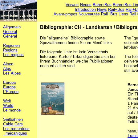
Vorwort
Neues
Bahn+Bus
Bahn+Bus Li
Introduction
News
Rail+Bus
Rail+B
Avant-propos
Nouveautés
Rail+Bus
Liens Rail
Allgemein
Bibliographie: CH - Landkarten
/
Bibliogr
General
Général
Die "allgemeine" Bibliographie sowie
The "ge
Spezialthemen finden Sie im Menü links.
subject
Regionen
left-han
Regions
Die folgende Liste ist kein Verzeichnis
Les régions
lieferbarer Karten! Erkundigen Sie sich bei
The foll
Ihrem Buchhändler, welche Publikationen
deliver
Alpen
noch erhältlich sind.
booksel
Alps
still ava
Les Alpes
Europa
Berne
Europe
Janua
L'Europe
Ein T
Stand
Welt
1 Pan
World
21 Abb
Le monde
auf /
deuts
Seilbahnen
Faltbl
Cable Cars
Les rémontées
herau
mécaniques
Trans