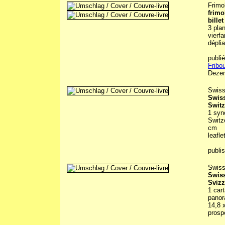
Frimo
frimo
bille
3 pla
vierfa
déplia
publi
Fribo
Deze
Swiss
Swiss
Switz
1 syn
Switze
cm
leafle
publi
Swiss
Swiss
Svizz
1 cart
panor
14,8 
prosp