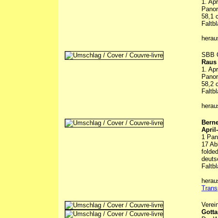
1. Ap
Panor
58,1 
Faltbl
hera
SBB C
Raus 
1. Ap
Panor
58,2 
Faltbl
hera
Berne
April
1 Pan
17 Abb
folde
deuts
Faltbl
herau
Trans
Verei
Gotta