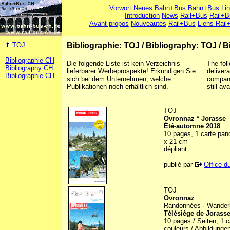
Vorwort
Neues
Bahn+Bus
Bahn+Bus Li
Introduction
News
Rail+Bus
Rail+B
Avant-propos
Nouveautés
Rail+Bus
Liens Rail
TOJ
Bibliographie: TOJ
/
Bibliography: TOJ
/
B
Bibliographie CH
Die folgende Liste ist kein Verzeichnis
The foll
Bibliography CH
lieferbarer Werbeprospekte! Erkundigen Sie
deliver
Bibliographie CH
sich bei dem Unternehmen, welche
company
Publikationen noch erhältlich sind.
still ava
TOJ
Ovronnaz * Jorasse
Été-automne 2018
10 pages, 1 carte pano
x 21 cm
dépliant
publié par
Office d
TOJ
Ovronnaz
Randonnées · Wande
Télésiège de Jorasse
10 pages / Seiten, 1 c
couleurs / Abbildungen