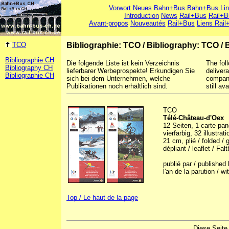
Vorwort
Neues
Bahn+Bus
Bahn+Bus Li
Introduction
News
Rail+Bus
Rail+B
Avant-propos
Nouveautés
Rail+Bus
Liens Rail
TCO
Bibliographie: TCO
/
Bibliography: TCO
/
Bibliographie CH
Die folgende Liste ist kein Verzeichnis
The foll
Bibliography CH
lieferbarer Werbeprospekte! Erkundigen Sie
deliver
Bibliographie CH
sich bei dem Unternehmen, welche
company
Publikationen noch erhältlich sind.
still ava
TCO
Télé-Château-d'Oex
12 Seiten, 1 carte pa
vierfarbig, 32 illustrat
21 cm, plié / folded / 
dépliant / leaflet / Falt
publié par / publishe
l'an de la parution / 
Top / Le haut de la page
Diese Seite