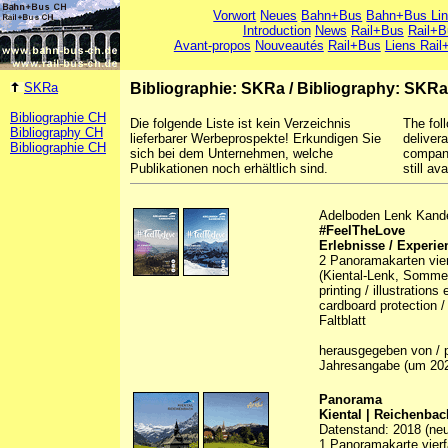
Vorwort
Neues
Bahn+Bus
Bahn+Bus Li
Introduction
News
Rail+Bus
Rail+B
Avant-propos
Nouveautés
Rail+Bus
Liens Rail
SKRa
Bibliographie: SKRa
/
Bibliography: SKRa
Bibliographie CH
Die folgende Liste ist kein Verzeichnis
The foll
Bibliography CH
lieferbarer Werbeprospekte! Erkundigen Sie
deliver
Bibliographie CH
sich bei dem Unternehmen, welche
company
Publikationen noch erhältlich sind.
still ava
Adelboden Lenk Kand
#FeelTheLove
Erlebnisse / Experie
2 Panoramakarten vier
(Kiental-Lenk, Sommer/
printing / illustration
cardboard protection /
Faltblatt
herausgegeben von / p
Jahresangabe (um 20
Panorama
Kiental | Reichenbac
Datenstand: 2018 (neue
1 Panoramakarte vierfa