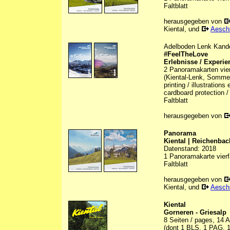
Faltblatt
herausgegeben von
Kiental, und
Aesch
Adelboden Lenk Kand
#FeelTheLove
Erlebnisse / Experie
2 Panoramakarten vier
(Kiental-Lenk, Sommer/
printing / illustration
cardboard protection /
Faltblatt
herausgegeben von
Panorama
Kiental | Reichenbac
Datenstand: 2018
1 Panoramakarte vierfa
Faltblatt
herausgegeben von
Kiental, und
Aesch
Kiental
Gorneren - Griesalp
8 Seiten / pages, 14 A
(dont 1 BLS, 1 PAG, 1 