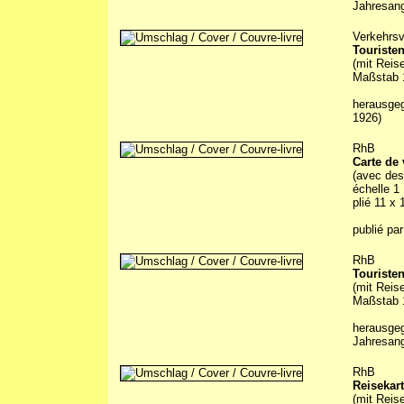
Jahresan
Verkehrsv
Touriste
(mit Reis
Maßstab 1
herausge
1926)
RhB
Carte de
(avec des
échelle 1
plié 11 x
publié par
RhB
Touriste
(mit Reis
Maßstab 1
herausge
Jahresan
RhB
Reisekar
(mit Reis