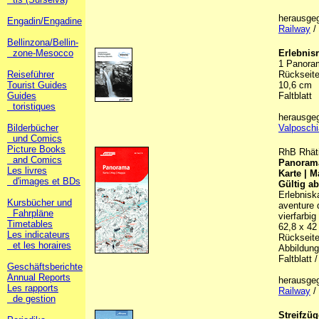
herausge
Engadin/Engadine
Railway
/ 
Bellinzona/Bellin-
zone-Mesocco
Erlebnis
1 Panoram
Reiseführer
Rückseite
Tourist Guides
10,6 cm
Guides
Faltblatt
toristiques
herausge
Bilderbücher
Valposch
und Comics
Picture Books
RhB Rhäti
and Comics
Panoram
Les livres
Karte | 
d'images et BDs
Gültig a
Erlebnisk
Kursbücher und
aventure d
Fahrpläne
vierfarbig
Timetables
62,8 x 42
Les indicateurs
Rückseite 
et les horaires
Abbildunge
Faltblatt 
Geschäftsberichte
Annual Reports
herausge
Les rapports
Railway
/ 
de gestion
Streifzü