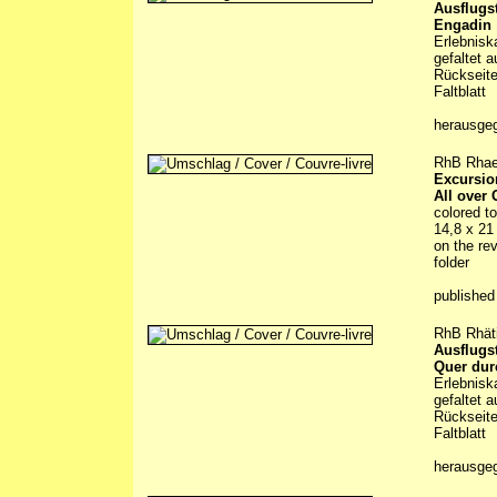
Ausflugs
Engadin 
Erlebnisk
gefaltet 
Rückseite
Faltblatt
herausge
RhB Rhae
Excursio
All over
colored t
14,8 x 21
on the rev
folder
published
RhB Rhät
Ausflugs
Quer du
Erlebnisk
gefaltet 
Rückseite
Faltblatt
herausge