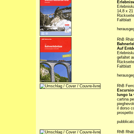
Erlebnis
Erlebnisk
14,8 x 21
Rückseite
Faltblatt
herausge
RhB Rhät
Bahnerle
Auf Entd
Erlebnisk
gefaltet 
Rückseite
Faltblatt
herausge
RhB Ferro
Escursio
lungo la 
cartina pe
pieghevol
il dorso c
prospetto
pubblicat
RhB Rhät