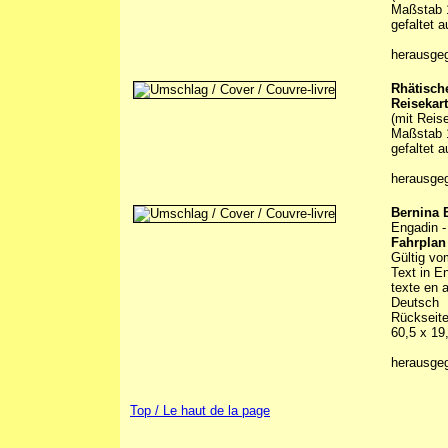
Maßstab 1
gefaltet 
herausge
Rhätisch
Reisekar
(mit Reis
Maßstab 1
gefaltet 
herausge
Bernina B
Engadin - 
Fahrplan
Gültig vo
Text in En
texte en a
Deutsch
Rückseite
60,5 x 19
herausge
Top / Le haut de la page