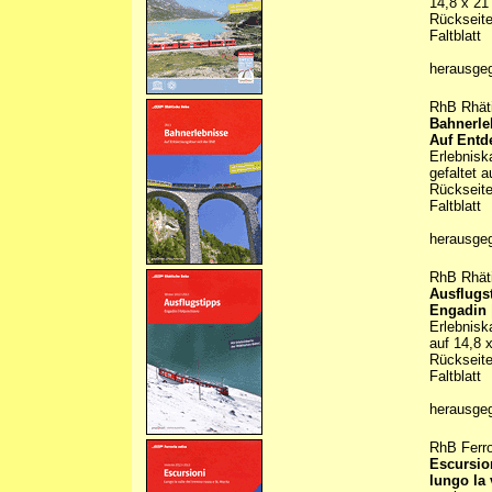
14,8 x 21
Rückseite
Faltblatt
herausge
RhB Rhät
Bahnerle
Auf Entd
Erlebnisk
gefaltet 
Rückseite
Faltblatt
herausge
RhB Rhät
Ausflugs
Engadin 
Erlebnisk
auf 14,8 
Rückseite
Faltblatt
herausge
RhB Ferro
Escursio
lungo la 