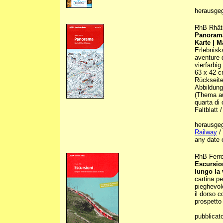
herausge
RhB Rhäti
Panoram
Karte | 
Erlebnisk
aventure d
vierfarbig
63 x 42 c
Rückseite 
Abbildunge
(Thema au
quarta di 
Faltblatt 
herausge
Railway
/ 
any date 
RhB Ferro
Escursio
lungo la 
cartina p
pieghevol
il dorso c
prospetto
pubblicat