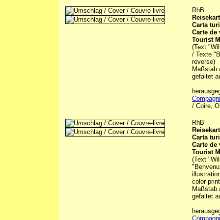
RhB
Reisekar
Carta tur
Carte de
Tourist 
(Text "Wi
/ Texte "
reverse)
Maßstab /
gefaltet a
herausge
Compagni
/ Coire, O
RhB
Reisekar
Carta tur
Carte de
Tourist 
(Text "Wi
"Benvenuti
illustrati
color prin
Maßstab /
gefaltet a
herausge
Compagni