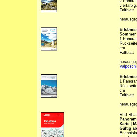
2 Panoram
vierfarbig
Faltblatt
herausge
Erlebnis
Sommer 
1 Panoram
Rückseite
cm
Faltblatt
herausge
Valposch
Erlebnis
1 Panoram
Rückseite
cm
Faltblatt
herausge
RhB Rhäti
Panoram
Karte | 
Gültig a
Erlebnisk