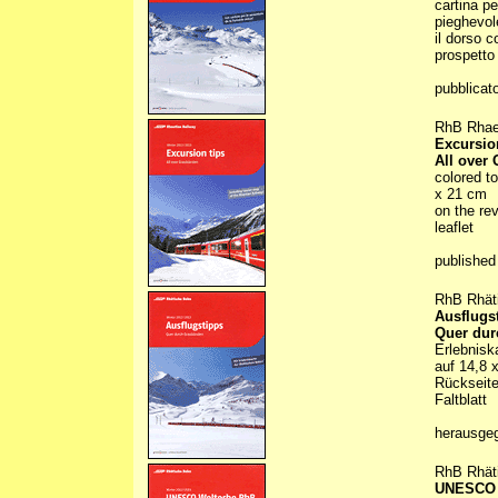
cartina p
pieghevol
il dorso c
prospetto
pubblicat
RhB Rhae
Excursio
All over
colored t
x 21 cm
on the rev
leaflet
published
RhB Rhät
Ausflugs
Quer du
Erlebnisk
auf 14,8 
Rückseite
Faltblatt
herausge
RhB Rhät
UNESCO W