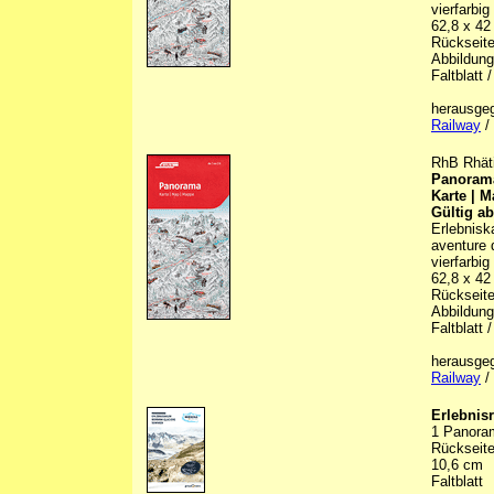
vierfarbig
62,8 x 42
Rückseite 
Abbildunge
Faltblatt 
herausge
Railway
/ 
RhB Rhäti
Panoram
Karte | 
Gültig ab
Erlebnisk
aventure d
vierfarbig
62,8 x 42
Rückseite 
Abbildunge
Faltblatt 
herausge
Railway
/ 
Erlebnis
1 Panoram
Rückseite
10,6 cm
Faltblatt