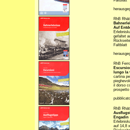
Faltblatt
herausge
RhB Rhät
Bahnerle
Auf Entd
Erlebnisk
gefaltet 
Rückseite
Faltblatt
herausge
RhB Ferro
Escursio
lungo la 
cartina p
pieghevol
il dorso c
prospetto
pubblicat
RhB Rhät
Ausflugs
Engadin 
Erlebnisk
auf 14,8 