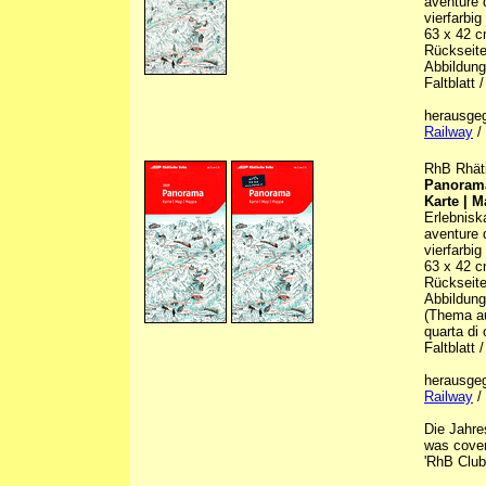
aventure d
vierfarbig
63 x 42 c
Rückseite 
Abbildunge
Faltblatt 
herausge
Railway
/ 
RhB Rhäti
Panoram
Karte | 
Erlebnisk
aventure d
vierfarbig
63 x 42 c
Rückseite 
Abbildunge
(Thema au
quarta di
Faltblatt 
herausge
Railway
/ 
Die Jahre
was cover
'RhB Club