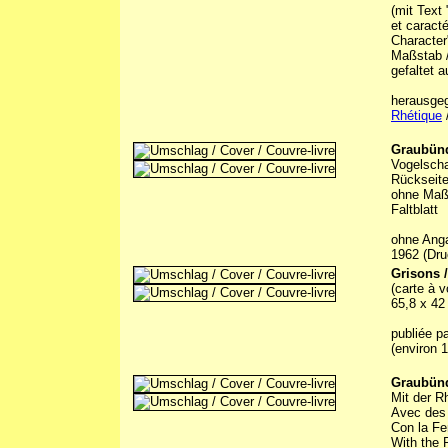
(mit Text
et caract
Character
Maßstab /
gefaltet a
herausge
Rhétique
Graubünd
Vogelscha
Rückseite
ohne Maßs
Faltblatt
ohne Ang
1962 (Dru
Grisons /
(carte à v
65,8 x 42
publiée par
(environ 
Graubünde
Mit der R
Avec des 
Con la Fer
With the 