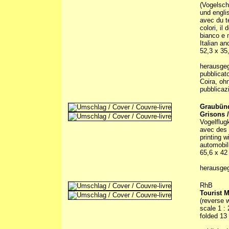
(Vogelsch
und engli
avec du te
colori, il
bianco e n
Italian an
52,3 x 35,
herausge
pubblicat
Coira, oh
pubblicazi
Graubünd
Grisons 
Vogelflug
avec des 
printing w
automobil
65,6 x 42
herausgeg
RhB
Tourist M
(reverse w
scale 1 :
folded 13