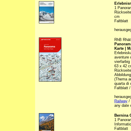
Erlebnis
1 Panoram
Rückseite
cm
Faltblatt
herausge
RhB Rhäti
Panoram
Karte | 
Erlebnisk
aventure d
vierfarbig
63 x 42 c
Rückseite 
Abbildunge
(Thema au
quarta di
Faltblatt 
herausge
Railway
/ 
any date 
Bernina 
1 Panoram
Informati
Faltblatt