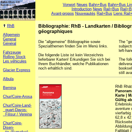
Vorwort
Neues
Bahn+Bus
Bahn+Bus Li
Introduction
News
Rail+Bus
Rail+B
Avant-propos
Nouveautés
Rail+Bus
Liens Rail
RhB
Bibliographie: RhB - Landkarten
/
Bibliog
géographiques
Allgemein
General
Die "allgemeine" Bibliographie sowie
The "ge
Général
Spezialthemen finden Sie im Menü links.
subject
left-han
Fahrzeuge
Die folgende Liste ist kein Verzeichnis
Rolling Stock
lieferbarer Karten! Erkundigen Sie sich bei
The foll
Les véhicules
Ihrem Buchhändler, welche Publikationen
deliver
noch erhältlich sind.
booksel
Glacier Express
still ava
Albula
RhB Rhäti
Bernina
Panoram
Karte | 
Chur/Coire-Arosa
Gültig a
Erlebnisk
Chur/Coire-Land-
aventure d
quart-Davos-
vierfarbig
Filisur / Vereina
62,8 x 42
Rückseite 
Chur/Coire-
Abbildunge
Disen-
Faltblatt 
tis (Surselva)