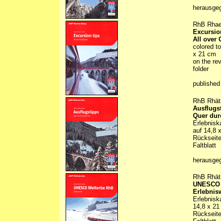
herausge
RhB Rhae
Excursio
All over
colored t
x 21 cm
on the rev
folder
published
RhB Rhät
Ausflugs
Quer du
Erlebnisk
auf 14,8 
Rückseite
Faltblatt
herausge
RhB Rhät
UNESCO W
Erlebnis
Erlebnisk
14,8 x 21
Rückseite