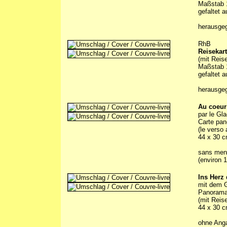
Maßstab 1
gefaltet 
herausge
RhB
Reisekar
(mit Reis
Maßstab 1
gefaltet 
herausge
Au coeur
par le Gl
Carte pa
(le verso 
44 x 30 c
sans menti
(environ 
Ins Herz
mit dem G
Panorama
(mit Reis
44 x 30 c
ohne Anga