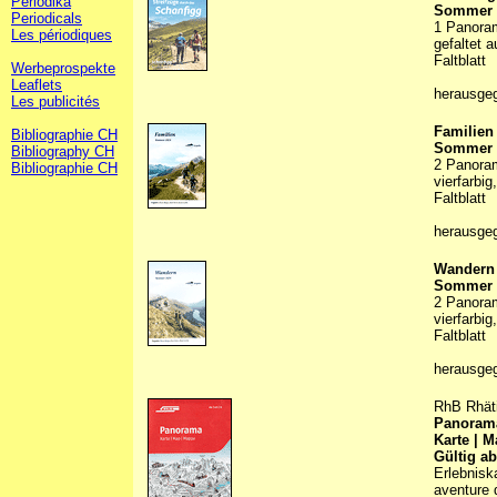
Periodika
Sommer 
Periodicals
1 Panoram
Les périodiques
gefaltet 
Faltblatt
Werbeprospekte
Leaflets
herausge
Les publicités
Familien
Bibliographie CH
Sommer 
Bibliography CH
2 Panoram
Bibliographie CH
vierfarbig
Faltblatt
herausge
Wandern
Sommer 
2 Panoram
vierfarbig
Faltblatt
herausge
RhB Rhäti
Panoram
Karte | 
Gültig a
Erlebnisk
aventure d