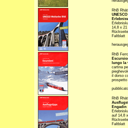
herausge
RhB Rhät
UNESCO 
Erlebnis
Erlebnisk
14,8 x 21
Rückseite
Faltblatt
herausge
RhB Ferro
Escursio
lungo la 
cartina p
pieghevol
il dorso c
prospetto
pubblicat
RhB Rhät
Ausflugs
Engadin 
Erlebnisk
auf 14,8 
Rückseite
Faltblatt