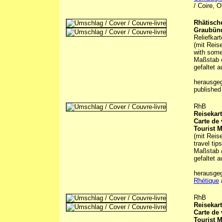
/ Coire, O
Rhätisch
Graubünd
Reliefkart
(mit Reis
with some
Maßstab c
gefaltet a
herausge
publishe
RhB
Reisekar
Carte de
Tourist M
(mit Reis
travel tip
Maßstab /
gefaltet a
herausge
Rhétique
RhB
Reisekar
Carte de
Tourist M