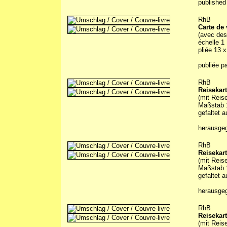
publishe
RhB
Carte de
(avec des
échelle 1
pliée 13 
publiée pa
RhB
Reisekar
(mit Reis
Maßstab 1
gefaltet 
herausge
RhB
Reisekar
(mit Reis
Maßstab 1
gefaltet 
herausge
RhB
Reisekar
(mit Reis