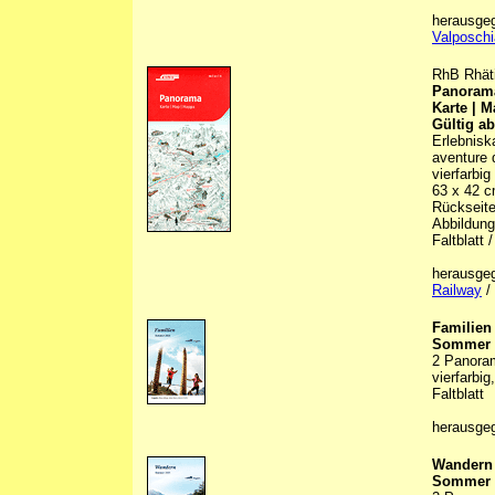
herausge
Valposch
RhB Rhäti
Panoram
Karte | 
Gültig a
Erlebnisk
aventure d
vierfarbig
63 x 42 c
Rückseite 
Abbildunge
Faltblatt 
herausge
Railway
/ 
Familien
Sommer 
2 Panoram
vierfarbig
Faltblatt
herausge
Wandern
Sommer 