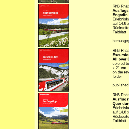
RhB Rhät
Ausflugs
Engadin 
Erlebnisk
auf 14,8 
Rückseite
Faltblatt
herausge
RhB Rhät
Excursio
All over
colored t
x 21 cm
on the rev
folder
published
RhB Rhät
Ausflugs
Quer du
Erlebnisk
auf 14,8 
Rückseite
Faltblatt