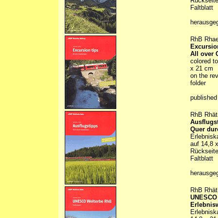
Rückseite
Faltblatt
herausge
RhB Rhae
Excursio
All over
colored t
x 21 cm
on the rev
folder
published
RhB Rhät
Ausflugs
Quer du
Erlebnisk
auf 14,8 
Rückseite
Faltblatt
herausge
RhB Rhät
UNESCO 
Erlebnis
Erlebnisk