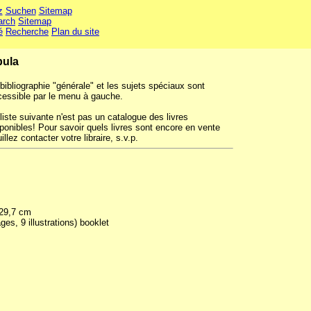
z
Suchen
Sitemap
arch
Sitemap
é
Recherche
Plan du site
bula
bibliographie "générale" et les sujets spéciaux sont
cessible par le menu à gauche.
liste suivante n'est pas un catalogue des livres
ponibles! Pour savoir quels livres sont encore en vente
illez contacter votre libraire, s.v.p.
 29,7 cm
es, 9 illustrations) booklet