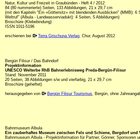
Natur, Kultur und Freizeit in Graubünden - Heft 4 / 2012
84 (80 nummerierte) Seiten, 133 Abbildungen, 21 x 29,7 cm
(mit den Kapiteln "Ein «Göttersitz» mit blendenden Ausblicken" (MMB): 6 
Weltruf" (Albula - Landwasserviadukt): 4 Seiten, 5 Abbildungen)
Broschüre (Klebebindung)
ISSN 1011-5196
erschienen bei
Terra Grischuna Verlag
, Chur, August 2012
Bergün Filisur / Das Bahndorf
Projektinformation
UNESCO Welterbe RhB Bahnerlebnisweg Preda-Bergün-Filisur
Stand: November 2011
20 Seiten, 38 Abbildungen s/w und vierfarbig, 21 x 29,7 cm
Broschüre (geheftet)
herausgegeben von
Bergün Filisur Tourismus
, Bergün, ohne Jahreanga
Bahnmuseum Albula
Ein zauberhaftes Museum zwischen Fels und Schiene, Bergdorf und 
Bahnmuseum Albula - Projektinformation für Partner, Gönner, Sponsoren un