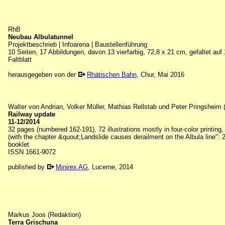
RhB
Neubau Albulatunnel
Projektbeschrieb | Infoarena | Baustellenführung
10 Seiten, 17 Abbildungen, davon 13 vierfarbig, 72,8 x 21 cm, gefaltet auf
Faltblatt
herausgegeben von der
Rhätischen Bahn
, Chur, Mai 2016
Walter von Andrian, Volker Müller, Mathias Rellstab und Peter Pringsheim (
Railway update
11-12/2014
32 pages (numbered 162-191), 72 illustrations mostly in four-color printing
(with the chapter &quout;Landslide causes derailment on the Albula line": 2 
booklet
ISSN 1661-9072
published by
Minirex AG
, Lucerne, 2014
Markus Joos (Redaktion)
Terra Grischuna