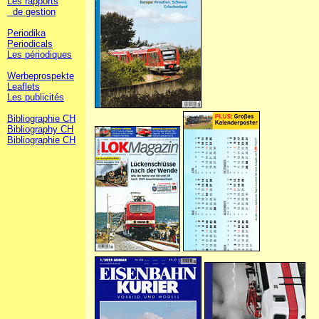
Les rapports
de gestion
Periodika
Periodicals
Les périodiques
Werbeprospekte
Leaflets
Les publicités
Bibliographie CH
Bibliography CH
Bibliographie CH