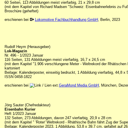
60 Seiten, 113 Abbildungen meist vierfarbig, 21 x 29,8 cm
(mit dem Kapitel von Richard Madsen "Schweiz: Eisenbahnerlebnis zu Fuß"
Broschüre (geheftet)
erschienen bei
Lokomotive Fachbuchhandlung GmbH
, Berlin, 2023
Rudolf Heym (Herausgeber)
Lok-Magazin
Nr. 496 - 1/2023 Januar
116 Seiten, 131 Abbildungen meist vierfarbig, 16,7 x 24,5 cm
(mit dem Kapitel "1.906 verschlungene Meter - Weltrekord der Rhätischen 
kartoniert
Beilage: Kalenderposter, einseitig bedruckt, 1 Abbildung vierfarbig, 44,8 x
ISSN 0458-1822
erschienen bei
GeraMond Media GmbH
, München, Deze
Jörg Sauter (Chefredakteur)
Eisenbahn Kurier
Heft 1/2023 Januar
132 Seiten, 273 Abbildungen, davon 247 vierfarbig, 20,9 x 28 cm
(mit dem Kapitel " 'Roter' Weltrekord - Rhäthische Bahn fährt Zug der Super
Beilage: Kalenderposter 2023, 1 Abbildung, 53,8 x 39,7 cm, gefaltet auf 2