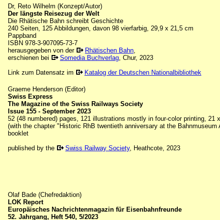
Dr, Reto Wilhelm (Konzept/Autor)
Der längste Reisezug der Welt
Die Rhätische Bahn schreibt Geschichte
240 Seiten, 125 Abbildungen, davon 98 vierfarbig, 29,9 x 21,5 cm
Pappband
ISBN 978-3-907095-73-7
herausgegeben von der
Rhätischen Bahn
,
erschienen bei
Somedia Buchverlag
, Chur, 2023
Link zum Datensatz im
Katalog der Deutschen Nationalbibliothek
Graeme Henderson (Editor)
Swiss Express
The Magazine of the Swiss Railways Society
Issue 155 - September 2023
52 (48 numbered) pages, 121 illustrations mostly in four-color printing, 21
(with the chapter "Historic RhB twentieth anniversary at the Bahnmuseum Al
booklet
published by the
Swiss Railway Society
, Heathcote, 2023
Olaf Bade (Chefredaktion)
LOK Report
Europäisches Nachrichtenmagazin für Eisenbahnfreunde
52. Jahrgang, Heft 540, 5/2023