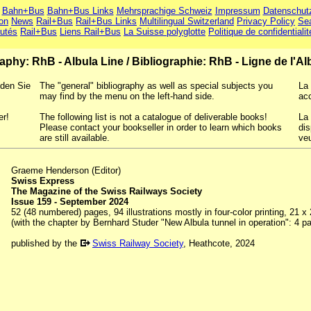
Bahn+Bus
Bahn+Bus Links
Mehrsprachige Schweiz
Impressum
Datenschut
ion
News
Rail+Bus
Rail+Bus Links
Multilingual Switzerland
Privacy Policy
Se
utés
Rail+Bus
Liens Rail+Bus
La Suisse polyglotte
Politique de confidentialit
raphy: RhB - Albula Line
/
Bibliographie: RhB - Ligne de l'Al
nden Sie
The "general" bibliography as well as special subjects you
La 
may find by the menu on the left-hand side.
ac
er!
The following list is not a catalogue of deliverable books!
La 
Please contact your bookseller in order to learn which books
dis
are still available.
veu
Graeme Henderson (Editor)
Swiss Express
The Magazine of the Swiss Railways Society
Issue 159 - September 2024
52 (48 numbered) pages, 94 illustrations mostly in four-color printing, 21 x
(with the chapter by Bernhard Studer "New Albula tunnel in operation": 4 pag
published by the
Swiss Railway Society
, Heathcote, 2024