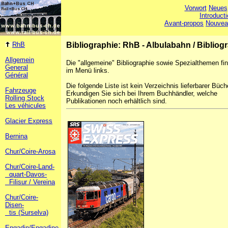
Vorwort
Neues
Introduct
Avant-propos
Nouvea
RhB
Bibliographie: RhB - Albulabahn
/
Bibliog
Allgemein
Die "allgemeine" Bibliographie sowie Spezialthemen fi
General
im Menü links.
Général
Die folgende Liste ist kein Verzeichnis lieferbarer Büch
Fahrzeuge
Erkundigen Sie sich bei Ihrem Buchhändler, welche
Rolling Stock
Publikationen noch erhältlich sind.
Les véhicules
Glacier Express
Bernina
Chur/Coire-Arosa
Chur/Coire-Land-
quart-Davos-
Filisur / Vereina
Chur/Coire-
Disen-
tis (Surselva)
Engadin/Engadine