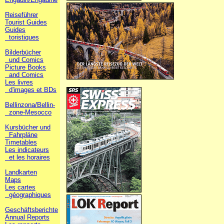
Reiseführer
Tourist Guides
Guides
toristiques
Bilderbücher
und Comics
Picture Books
and Comics
Les livres
d'images et BDs
Bellinzona/Bellin-
zone-Mesocco
Kursbücher und
Fahrpläne
Timetables
Les indicateurs
et les horaires
Landkarten
Maps
Les cartes
géographiques
Geschäftsberichte
Annual Reports