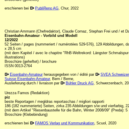
erschienen bei
PubliReno AG
, Chur, 2022
Christian Ammann (Chefredaktor), Claude Cornaz, Stephan Frei und / et Da
Eisenbahn-Amateur - Vorbild und Modell
12/2022
52 Seiten / pages (nummeriert / numérotées 529-576), 129 Abbildungen, davo
x 28,5 cm
(mit dem Kapitel / avec le chapitre "RhB-Weltrekord: Längster Schmalspur
illustrations)
Broschüre (geheftet) / brochure
ISSN 0013-2764
Eisenbahn-Amateur
herausgegeben von / édité par
SVEA Schweizeri
Suisse Eisenbahn-Amateur
, Bern / Berne,
Auslieferung durch / livraison par
Bühler Druck AG
, Schwerzenbach, 2
Urezza Famos (Redaktion)
piz
beste Reportagen / megldras reportaschas / migliori rapporti
186 (182 nummerierte) Seiten, zirka 235 Abbildungen s/w und vierfarbig, 2
(mit dem Artikel "Riesenbaustelle für die Bahn, Winter 2008/09" (Preda): 5
Broschüre (Klebebindung)
erschienen bei
FAMOS Verlag und Kommunikation
, Scuol, 2020