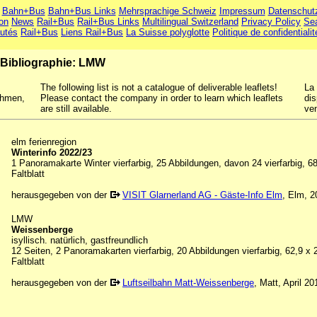
Bahn+Bus
Bahn+Bus Links
Mehrsprachige Schweiz
Impressum
Datenschut
ion
News
Rail+Bus
Rail+Bus Links
Multilingual Switzerland
Privacy Policy
Se
utés
Rail+Bus
Liens Rail+Bus
La Suisse polyglotte
Politique de confidentialit
Bibliographie: LMW
The following list is not a catalogue of deliverable leaflets!
La 
ehmen,
Please contact the company in order to learn which leaflets
dis
are still available.
ven
elm ferienregion
Winterinfo 2022/23
1 Panoramakarte Winter vierfarbig, 25 Abbildungen, davon 24 vierfarbig, 68
Faltblatt
herausgegeben von der
VISIT Glarnerland AG - Gäste-Info Elm
, Elm, 2
LMW
Weissenberge
isyllisch. natürlich, gastfreundlich
12 Seiten, 2 Panoramakarten vierfarbig, 20 Abbildungen vierfarbig, 62,9 x 
Faltblatt
herausgegeben von der
Luftseilbahn Matt-Weissenberge
, Matt, April 20