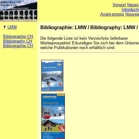
Vorwort
Neues
Introduct
Avant-propos
Nouvea
LMW
Bibliographie: LMW
/
Bibliography: LMW
/
Bibliographie CH
Die folgende Liste ist kein Verzeichnis lieferbarer
Bibliography CH
Werbeprospekte! Erkundigen Sie sich bei dem Untern
Bibliographie CH
welche Publikationen noch erhältlich sind.