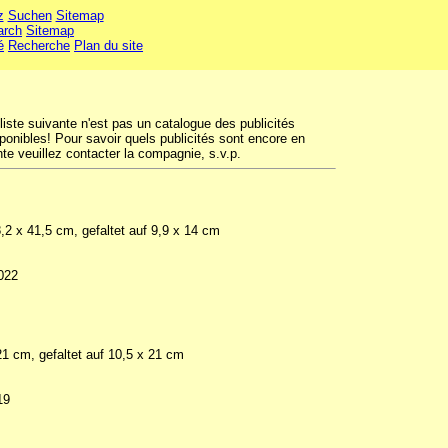
z
Suchen
Sitemap
arch
Sitemap
é
Recherche
Plan du site
liste suivante n'est pas un catalogue des publicités
ponibles! Pour savoir quels publicités sont encore en
te veuillez contacter la compagnie, s.v.p.
,2 x 41,5 cm, gefaltet auf 9,9 x 14 cm
022
21 cm, gefaltet auf 10,5 x 21 cm
19