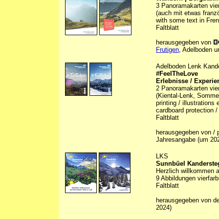
3 Panoramakarten vierf
(auch mit etwas franz
with some text in Fre
Faltblatt
herausgegeben von
Frutigen
, Adelboden u
Adelboden Lenk Kand
#FeelTheLove
Erlebnisse / Experie
2 Panoramakarten vier
(Kiental-Lenk, Sommer/
printing / illustration
cardboard protection /
Faltblatt
herausgegeben von / p
Jahresangabe (um 20
LKS
Sunnbüel Kanderste
Herzlich willkommen 
9 Abbildungen vierfarb
Faltblatt
herausgegeben von d
2024)