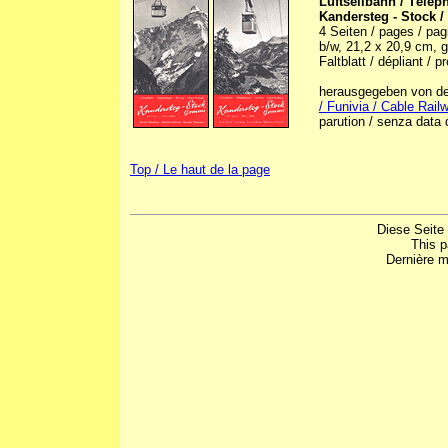
Luftseilbahn / Télép
Kandersteg - Stock 
4 Seiten / pages / pagi
b/w, 21,2 x 20,9 cm, ge
Faltblatt / dépliant / p
herausgegeben von der 
/ Funivia / Cable Rai
parution / senza data d
Top / Le haut de la page
Diese Seite
This 
Dernière m