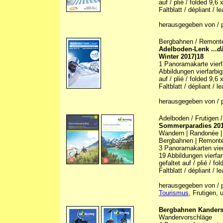
auf / plié / folded 9,6
Faltblatt / dépliant / le
herausgegeben von / p
Bergbahnen / Remonté
Adelboden-Lenk ...
d
Winter 2017|18
1 Panoramakarte vierfa
Abbildungen vierfarbig 
auf / plié / folded 9,6
Faltblatt / dépliant / le
herausgegeben von / p
Adelboden / Frutigen 
Sommerparadies 20
Wandern | Randonée |
Bergbahnen | Remonté
3 Panoramakarten vierf
19 Abbildungen vierfarb
gefaltet auf / plié / f
Faltblatt / dépliant / le
herausgegeben von / p
Tourismus
, Frutigen, 
Bergbahnen Kanders
Wandervorschläge