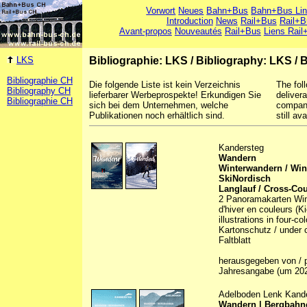
Vorwort
Neues
Bahn+Bus
Bahn+Bus Li
Introduction
News
Rail+Bus
Rail+B
Avant-propos
Nouveautés
Rail+Bus
Liens Rail
LKS
Bibliographie: LKS
/
Bibliography: LKS
/
B
Bibliographie CH
Die folgende Liste ist kein Verzeichnis
The foll
Bibliography CH
lieferbarer Werbeprospekte! Erkundigen Sie
deliver
Bibliographie CH
sich bei dem Unternehmen, welche
company
Publikationen noch erhältlich sind.
still ava
Kandersteg
Wandern
Winterwandern / Win
SkiNordisch
Langlauf / Cross-Cou
2 Panoramakarten Winte
d'hiver en couleurs (K
illustrations in four-c
Kartonschutz / under c
Faltblatt
herausgegeben von / p
Jahresangabe (um 20
Adelboden Lenk Kand
Wandern | Bergbahne