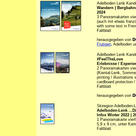
Adelboden Lenk Kand
Wandern | Bergbahne
2024
3 Panoramakarten vierf
(auch mit etwas franz
with some text in Fre
Faltblatt
herausgegeben von
Frutigen
, Adelboden u
Adelboden Lenk Kand
#FeelTheLove
Erlebnisse / Experie
2 Panoramakarten vier
(Kiental-Lenk, Sommer/
printing / illustration
cardboard protection /
Faltblatt
herausgegeben von
Skiregion Adelboden-
Adelboden-Lenk ...D
Infos Winter 2022 | 2
1 Panoramakarte vierfa
5,9 x 9 cm, unter Kar
Faltblatt