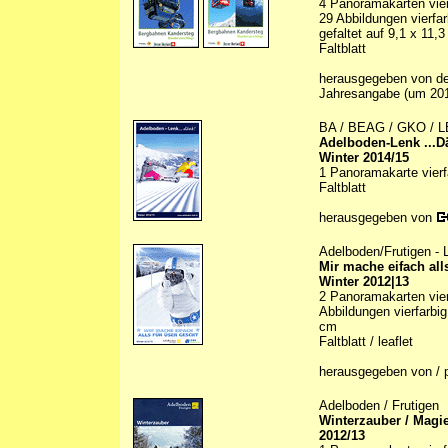
4 Panoramakarten vierf
29 Abbildungen vierfarb
gefaltet auf 9,1 x 11,
Faltblatt
herausgegeben von den
Jahresangabe (um 20
BA / BEAG / GKO / LB
Adelboden-Lenk ...D
Winter 2014/15
1 Panoramakarte vierfa
Faltblatt
herausgegeben von
Adelboden/Frutigen -
Mir mache eifach all
Winter 2012|13
2 Panoramakarten vierf
Abbildungen vierfarbig 
cm
Faltblatt / leaflet
herausgegeben von / 
Adelboden / Frutigen
Winterzauber / Magie
2012/13