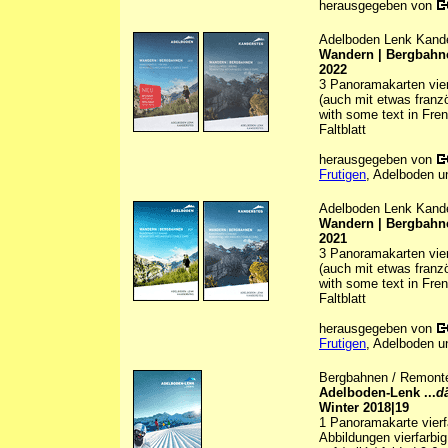
herausgegeben von
Adelboden Lenk Kand
Wandern | Bergbahne
2022
3 Panoramakarten vierf
(auch mit etwas franz
with some text in Fre
Faltblatt
herausgegeben von
Frutigen
, Adelboden u
Adelboden Lenk Kand
Wandern | Bergbahne
2021
3 Panoramakarten vierf
(auch mit etwas franz
with some text in Fre
Faltblatt
herausgegeben von
Frutigen
, Adelboden u
Bergbahnen / Remonté
Adelboden-Lenk ...
d
Winter 2018|19
1 Panoramakarte vierfa
Abbildungen vierfarbig 