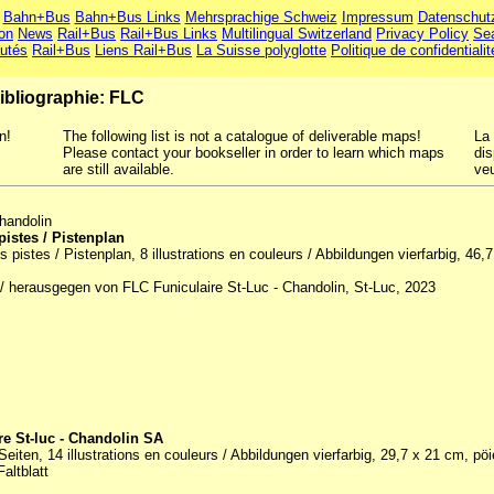
Bahn+Bus
Bahn+Bus Links
Mehrsprachige Schweiz
Impressum
Datenschut
ion
News
Rail+Bus
Rail+Bus Links
Multilingual Switzerland
Privacy Policy
Se
utés
Rail+Bus
Liens Rail+Bus
La Suisse polyglotte
Politique de confidentialit
ibliographie: FLC
n!
The following list is not a catalogue of deliverable maps!
La 
Please contact your bookseller in order to learn which maps
dis
are still available.
veu
handolin
pistes / Pistenplan
s pistes / Pistenplan, 8 illustrations en couleurs / Abbildungen vierfarbig, 46,
 / herausgegen von FLC Funiculaire St-Luc - Chandolin, St-Luc, 2023
re St-luc - Chandolin SA
Seiten, 14 illustrations en couleurs / Abbildungen vierfarbig, 29,7 x 21 cm, pöi
Faltblatt