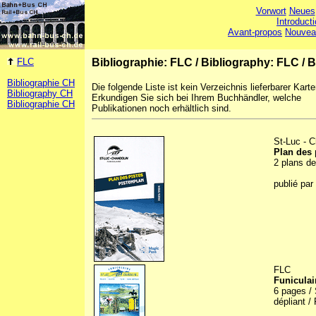
Vorwort
Neues
Introduct
Avant-propos
Nouvea
FLC
Bibliographie: FLC
/
Bibliography: FLC
/
B
Bibliographie CH
Die folgende Liste ist kein Verzeichnis lieferbarer Karte
Bibliography CH
Erkundigen Sie sich bei Ihrem Buchhändler, welche
Bibliographie CH
Publikationen noch erhältlich sind.
St-Luc - C
Plan des 
2 plans de
publié par
FLC
Funiculai
6 pages / 
dépliant / 