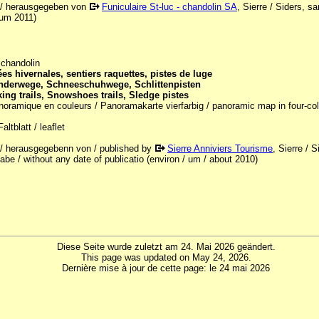
r / herausgegeben von
Funiculaire St-luc - chandolin SA
, Sierre / Siders, s
 um 2011)
/ chandolin
s hivernales, sentiers raquettes, pistes de luge
nderwege, Schneeschuhwege, Schlittenpisten
king trails, Snowshoes trails, Sledge pistes
noramique en couleurs / Panoramakarte vierfarbig / panoramic map in four-color 
Faltblatt / leaflet
r / herausgegebenn von / published by
Sierre Anniviers Tourisme
, Sierre / 
be / without any date of publicatio (environ / um / about 2010)
Diese Seite wurde zuletzt am 24. Mai 2026 geändert.
This page was updated on May 24, 2026.
Dernière mise à jour de cette page: le 24 mai 2026