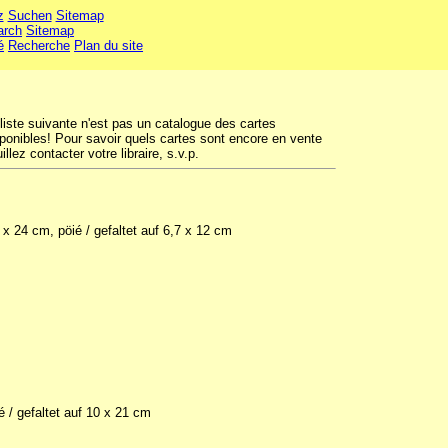
z
Suchen
Sitemap
arch
Sitemap
é
Recherche
Plan du site
liste suivante n'est pas un catalogue des cartes
ponibles! Pour savoir quels cartes sont encore en vente
illez contacter votre libraire, s.v.p.
7 x 24 cm, pöié / gefaltet auf 6,7 x 12 cm
é / gefaltet auf 10 x 21 cm