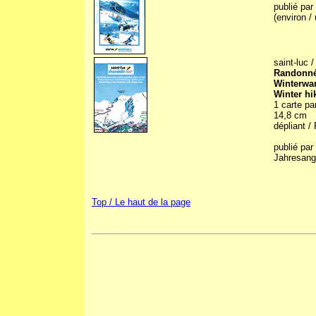
publié pa
(environ /
saint-luc 
Randonnée
Winterwa
Winter hi
1 carte pa
14,8 cm
dépliant / 
publié pa
Jahresanga
Top / Le haut de la page