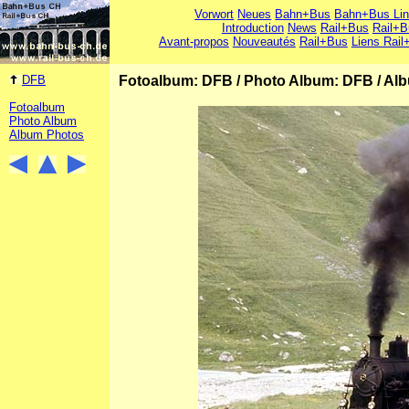
Vorwort
Neues
Bahn+Bus
Bahn+Bus Li
Introduction
News
Rail+Bus
Rail+B
Avant-propos
Nouveautés
Rail+Bus
Liens Rail
DFB
Fotoalbum: DFB
/
Photo Album: DFB
/
Alb
Fotoalbum
Photo Album
Album Photos