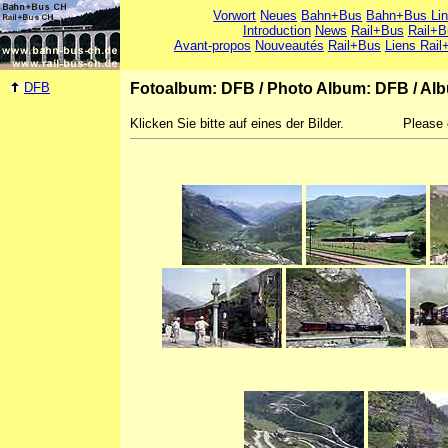
Vorwort
Neues
Bahn+Bus
Bahn+Bus Li
Introduction
News
Rail+Bus
Rail+B
Avant-propos
Nouveautés
Rail+Bus
Liens Rail
DFB
Fotoalbum: DFB
/
Photo Album: DFB
/
Alb
Klicken Sie bitte auf eines der Bilder.
Please 