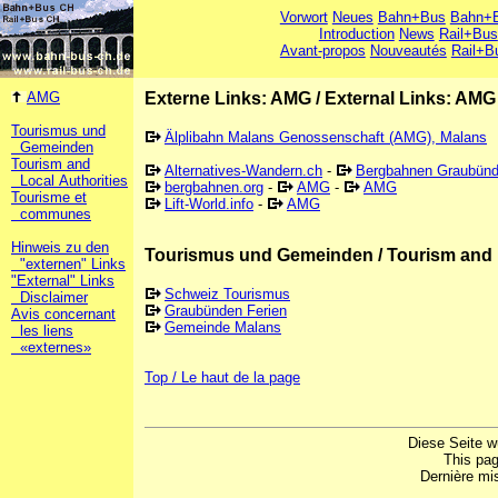
Vorwort
Neues
Bahn+Bus
Bahn+B
Introduction
News
Rail+Bus
Avant-propos
Nouveautés
Rail+B
AMG
Externe Links: AMG
/
External Links: AMG
Tourismus und
Älplibahn Malans Genossenschaft (AMG), Malans
Gemeinden
Tourism and
Alternatives-Wandern.ch
-
Bergbahnen Graubün
Local Authorities
bergbahnen.org
-
AMG
-
AMG
Tourisme et
Lift-World.info
-
AMG
communes
Hinweis zu den
Tourismus und Gemeinden / Tourism and 
"externen" Links
"External" Links
Schweiz Tourismus
Disclaimer
Graubünden Ferien
Avis concernant
Gemeinde Malans
les liens
«externes»
Top / Le haut de la page
Diese Seite w
This pa
Dernière mis