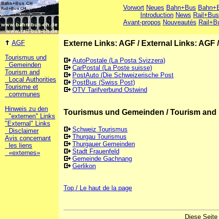
Vorwort
Neues
Bahn+Bus
Bahn+B
Introduction
News
Rail+Bus
Avant-propos
Nouveautés
Rail+B
AGF
Externe Links: AGF
/
External Links: AGF
Tourismus und
AutoPostale (La Posta Svizzera)
Gemeinden
CarPostal (La Poste suisse)
Tourism and
PostAuto (Die Schweizerische Post
Local Authorities
PostBus (Swiss Post)
Tourisme et
OTV Tarifverbund Ostwind
communes
Hinweis zu den
Tourismus und Gemeinden / Tourism and 
"externen" Links
"External" Links
Schweiz Tourismus
Disclaimer
Thurgau Tourismus
Avis concernant
Thurgauer Gemeinden
les liens
Stadt Frauenfeld
«externes»
Gemeinde Gachnang
Gerlikon
Top / Le haut de la page
Diese Seite