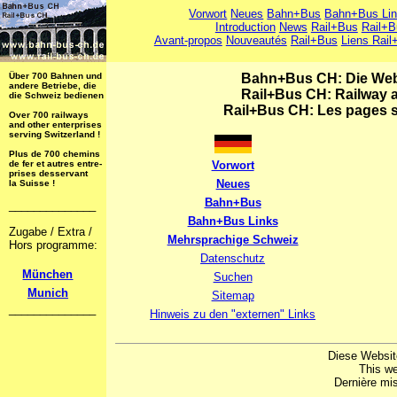
Vorwort
Neues
Bahn+Bus
Bahn+Bus Li
Introduction
News
Rail+Bus
Rail+B
Avant-propos
Nouveautés
Rail+Bus
Liens Rail
Über 700 Bahnen und
Bahn+Bus CH: Die Web
andere Betriebe, die
Rail+Bus CH: Railway 
die Schweiz bedienen !
Rail+Bus CH: Les pages su
Over 700 railways
and other enterprises
serving Switzerland !
Plus de 700 chemins
de fer et autres entre-
Vorwort
prises desservant
Neues
la Suisse !
Bahn+Bus
______________
Bahn+Bus Links
Zugabe / Extra /
Mehrsprachige Schweiz
Hors programme:
Datenschutz
München
Suchen
Munich
Sitemap
______________
Hinweis zu den "externen" Links
Diese Websit
This we
Dernière mis