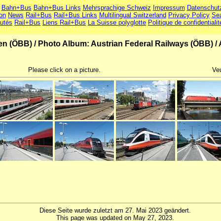
Bahn+Bus
Bahn+Bus Links
Mehrsprachige Schweiz
Impressum
Datenschut
ion
News
Rail+Bus
Rail+Bus Links
Multilingual Switzerland
Privacy Policy
Se
utés
Rail+Bus
Liens Rail+Bus
La Suisse polyglotte
Politique de confidentialit
en (ÖBB)
/
Photo Album: Austrian Federal Railways (ÖBB)
/
Please click on a picture.
Veu
Diese Seite wurde zuletzt am 27. Mai 2023 geändert.
This page was updated on May 27, 2023.