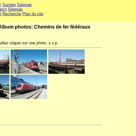
z
Suchen
Sitemap
arch
Sitemap
é
Recherche
Plan du site
Album photos: Chemins de fer fédéraux
illez cliquer sur une photo, s.v.p.