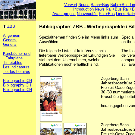
Vorwort
Neues
Bahn+Bus
Bahn+Bus Li
Introduction
News
Rail+Bus
Rail+B
Avant-propos
Nouveautés
Rail+Bus
Liens Rail
ZBB
Bibliographie: ZBB - Werbeprospekte
/
Bi
Allgemein
Spezialthemen finden Sie im Menü links zum
Special
General
Auswählen.
on the l
Général
Die folgende Liste ist kein Verzeichnis
The foll
Kursbücher und
lieferbarer Werbeprospekte! Erkundigen Sie
deliver
Fahrpläne
sich bei dem Unternehmen, welche
company
Timetables
Publikationen noch erhältlich sind.
still ava
Les indicateurs
et les horaires
Zugerberg Bahn
Bibliographie CH
Jahresbroschüre 
Bibliography CH
Freizeit-Oase Zuge
Bibliographie CH
36 (30 nummerierte)
Broschüre (geheftet
herausgegeben von
Zugerberg Bahn
Jahresbroschüre 
Freizeit-Oase Zuge