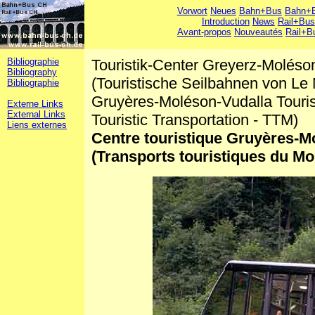
Vorwort
Neues
Bahn+Bus
Bahn+B
Introduction
News
Rail+Bus
Avant-propos
Nouveautés
Rail+B
Bibliographie
Touristik-Center Greyerz-Moléso
Bibliography
(Touristische Seilbahnen von Le
Bibliographie
Gruyères-Moléson-Vudalla Touris
Externe Links
External Links
Touristic Transportation - TTM)
Liens externes
Centre touristique Gruyères-M
(Transports touristiques du Mo