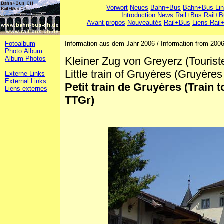
Vorwort
Neues
Bahn+Bus
Bahn+Bus Li
Introduction
News
Rail+Bus
Rail+B
Avant-propos
Nouveautés
Rail+Bus
Liens Rail
Fotoalbum
Information aus dem Jahr 2006 / Information from 2006
Photo Album
Album Photos
Kleiner Zug von Greyerz (Touris
Little train of Gruyères (Gruyères
Externe Links
External Links
Petit train de Gruyères (Train 
Liens externes
TTGr)