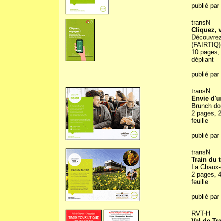
publié par
transN
Cliquez, 
Découvrez l
(FAIRTIQ)
10 pages, 
dépliant
publié par
transN
Envie d'u
Brunch do
2 pages, 2
feuille
publié par
transN
Train du t
La Chaux-
2 pages, 4
feuille
publié par
RVT-H
Val-de-Tr