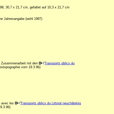
998, 30,7 x 21,7 cm, gefaltet auf 10,3 x 21,7 cm
ne Jahresangabe (wohl 1997)
in Zusammenarbeit mit den
l'
Transports üblics du
estopographie vom 19.3.96)
on avec les
l'
Transports üblics du Littoral neuchâtelois
19.3.96)