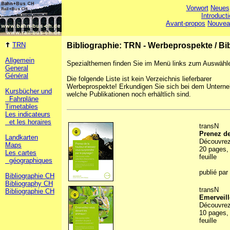
Vorwort
Neues
Introduct
Avant-propos
Nouvea
TRN
Bibliographie: TRN - Werbeprospekte
/
Bi
Allgemein
Spezialthemen finden Sie im Menü links zum Auswähl
General
Général
Die folgende Liste ist kein Verzeichnis lieferbarer
Werbeprospekte! Erkundigen Sie sich bei dem Untern
Kursbücher und
welche Publikationen noch erhältlich sind.
Fahrpläne
Timetables
Les indicateurs
et les horaires
transN
Prenez de
Landkarten
Découvrez
Maps
20 pages, 
Les cartes
feuille
géographiques
publié par
Bibliographie CH
Bibliography CH
transN
Bibliographie CH
Emerveill
Découvrez 
10 pages, 
feuille