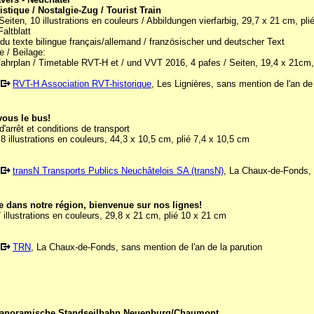
istique / Nostalgie-Zug / Tourist Train
Seiten, 10 illustrations en couleurs / Abbildungen vierfarbig, 29,7 x 21 cm, pli
Faltblatt
é du texte bilingue français/allemand / französischer und deutscher Text
e / Beilage:
Fahrplan / Timetable RVT-H et / und VVT 2016, 4 pafes / Seiten, 19,4 x 21cm, 
RVT-H Association RVT-historique
, Les Lignières, sans mention de l'an d
vous le bus!
arrêt et conditions de transport
8 illustrations en couleurs, 44,3 x 10,5 cm, plié 7,4 x 10,5 cm
transN Transports Publics Neuchâtelois SA (transN)
, La Chaux-de-Fonds, s
 dans notre région, bienvenue sur nos lignes!
 illustrations en couleurs, 29,8 x 21 cm, plié 10 x 21 cm
TRN
, La Chaux-de-Fonds, sans mention de l'an de la parution
panoramische Standseilbahn Neuenburg/Chaumont