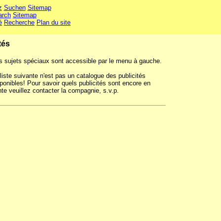
z
Suchen
Sitemap
arch
Sitemap
é
Recherche
Plan du site
tés
s sujets spéciaux sont accessible par le menu à gauche.
liste suivante n'est pas un catalogue des publicités
ponibles! Pour savoir quels publicités sont encore en
te veuillez contacter la compagnie, s.v.p.