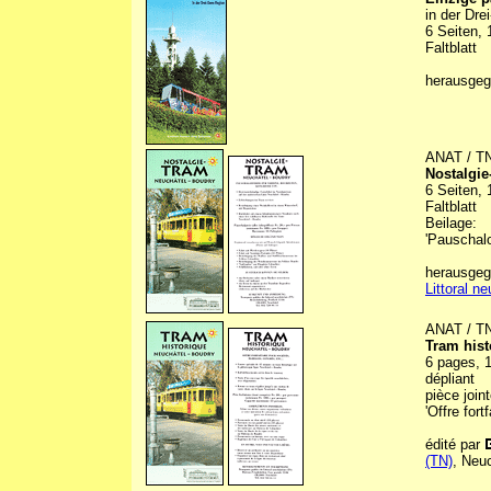
in der Dre
6 Seiten, 
Faltblatt
herausgeg
ANAT / T
Nostalgie
6 Seiten, 
Faltblatt
Beilage:
'Pauschalo
herausgeg
Littoral n
ANAT / T
Tram hist
6 pages, 1
dépliant
pièce joint
'Offre for
édité par
(TN)
, Neuc