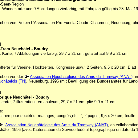
i-Seen-Region
1 Wanderkarte und 9 Abbildungen vierfarbig, mit Fahrplan gültig bis 23. Mai 1
eben vom Verein L'Association Pro Funi la Coudre-Chaumont, Neuenburg, oh
N
-Tram Neuchâtel - Boudry
1 Karte, 7 Abbildungen vierfarbig, 29,7 x 21 cm, gefaltet auf 9,9 x 21 cm
fferte für Vereine, Hochzeiten, Kongresse usw.', 2 Seiten, 9,5 x 20 cm, Blatt
eben von der
Association Neuchâteloise des Amis du Tramway (ANAT)
, 
euchâtelois (TN)
, Neuenburg, 1996 (mit Bewilligung des Bundesamtes für Land
N
orique Neuchâtel - Boudry
 carte, 7 illustrations en couleurs, 29,7 x 21 cm, plié 9,9 x 21 cm
e:
tfaitaire pour sociétés, mariages, congrès,etc...', 2 pages, 9,5 x 20 cm, feuille
l'
Association Neuchâteloise des Amis du Tramway (ANAT)
, en collaborati
hâtel, 1996 (avec l'autorisation du Service fédéral topographique en date du 