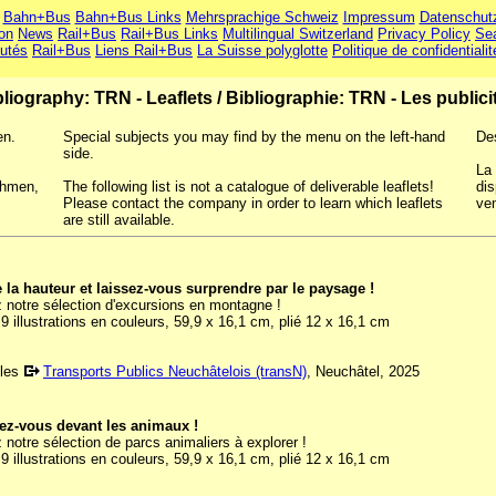
Bahn+Bus
Bahn+Bus Links
Mehrsprachige Schweiz
Impressum
Datenschut
ion
News
Rail+Bus
Rail+Bus Links
Multilingual Switzerland
Privacy Policy
Se
utés
Rail+Bus
Liens Rail+Bus
La Suisse polyglotte
Politique de confidentialit
bliography: TRN - Leaflets
/
Bibliographie: TRN - Les publici
en.
Special subjects you may find by the menu on the left-hand
De
side.
La 
ehmen,
The following list is not a catalogue of deliverable leaflets!
dis
Please contact the company in order to learn which leaflets
ven
are still available.
 la hauteur et laissez-vous surprendre par le paysage !
 notre sélection d'excursions en montagne !
9 illustrations en couleurs, 59,9 x 16,1 cm, plié 12 x 16,1 cm
 les
Transports Publics Neuchâtelois (transN)
, Neuchâtel, 2025
ez-vous devant les animaux !
notre sélection de parcs animaliers à explorer !
9 illustrations en couleurs, 59,9 x 16,1 cm, plié 12 x 16,1 cm