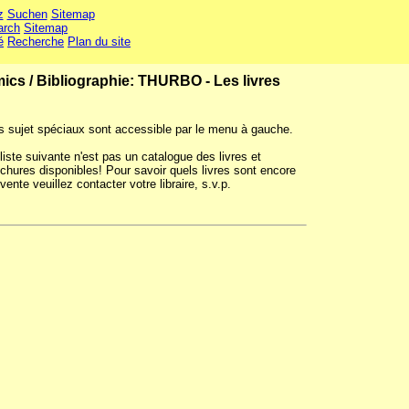
z
Suchen
Sitemap
arch
Sitemap
é
Recherche
Plan du site
mics
/
Bibliographie: THURBO - Les livres
s sujet spéciaux sont accessible par le menu à gauche.
liste suivante n'est pas un catalogue des livres et
chures disponibles! Pour savoir quels livres sont encore
vente veuillez contacter votre libraire, s.v.p.