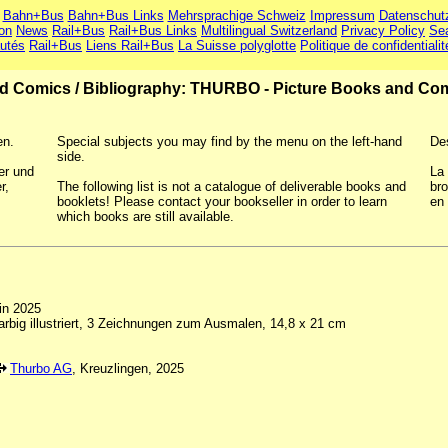
Bahn+Bus
Bahn+Bus Links
Mehrsprachige Schweiz
Impressum
Datenschut
ion
News
Rail+Bus
Rail+Bus Links
Multilingual Switzerland
Privacy Policy
Se
utés
Rail+Bus
Liens Rail+Bus
La Suisse polyglotte
Politique de confidentialit
nd Comics
/
Bibliography: THURBO - Picture Books and Co
en.
Special subjects you may find by the menu on the left-hand
De
side.
er und
La 
r,
The following list is not a catalogue of deliverable books and
bro
booklets! Please contact your bookseller in order to learn
en 
which books are still available.
in 2025
arbig illustriert, 3 Zeichnungen zum Ausmalen, 14,8 x 21 cm
Thurbo AG
, Kreuzlingen, 2025