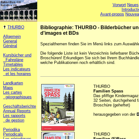
Vorwort
Neues
Introduct
Avant-propos
Nouvea
THURBO
Bibliographie: THURBO - Bilderbücher u
d'images et BDs
Allgemein
General
Spezialthemen finden Sie im Menü links zum Auswähl
Général
Die folgende Liste ist kein Verzeichnis lieferbarer Büch
Kursbücher und
Broschüren! Erkundigen Sie sich bei Ihrem Buchhändle
Fahrpläne
welche Publikationen noch erhältlich sind.
Timetables
Les indicateurs
et les horaires
Landkarten
THURBO
Maps
Familien Spass
Les cartes
Das pfiffige Kindermagaz
géographiques
32 Seiten, durchgehend f
Broschüre (geheftet)
Geschäftsberichte
Annual Reports
herausgegeben von der
Les rapports
de gestion
Periodika
Periodicals
THURBO
Les périodiques
Familien (S)Pass