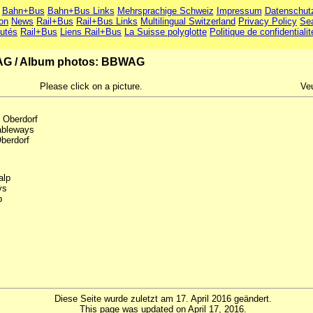
Bahn+Bus
Bahn+Bus Links
Mehrsprachige Schweiz
Impressum
Datenschut
ion
News
Rail+Bus
Rail+Bus Links
Multilingual Switzerland
Privacy Policy
Se
utés
Rail+Bus
Liens Rail+Bus
La Suisse polyglotte
Politique de confidentialit
AG
/
Album photos: BBWAG
Please click on a picture.
Veu
 Oberdorf
Cableways
Oberdorf
alp
ys
p
Diese Seite wurde zuletzt am 17. April 2016 geändert.
This page was updated on April 17, 2016.