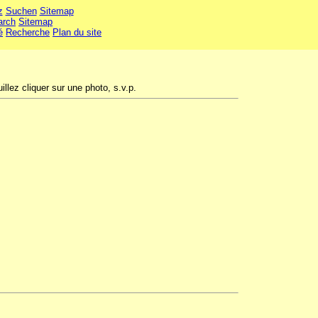
z
Suchen
Sitemap
arch
Sitemap
é
Recherche
Plan du site
illez cliquer sur une photo, s.v.p.