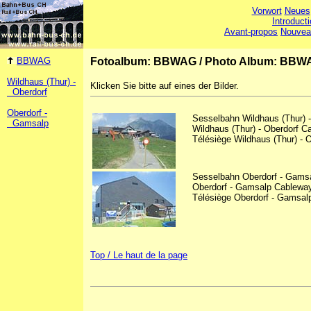
Vorwort
Neues
Introduct
Avant-propos
Nouvea
BBWAG
Fotoalbum: BBWAG
/
Photo Album: BBW
Wildhaus (Thur) -
Klicken Sie bitte auf eines der Bilder.
Oberdorf
Oberdorf -
Sesselbahn Wildhaus (Thur) -
Gamsalp
Wildhaus (Thur) - Oberdorf 
Télésiège Wildhaus (Thur) - 
Sesselbahn Oberdorf - Gams
Oberdorf - Gamsalp Cablewa
Télésiège Oberdorf - Gamsal
Top / Le haut de la page