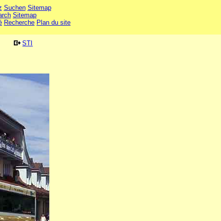
z
Suchen
Sitemap
arch
Sitemap
é
Recherche
Plan du site
STI