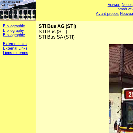
Vorwort
Neues
Introduct
Avant-propos
Nouvea
Bibliographie
STI Bus AG (STI)
Bibliography
STI Bus (STI)
Bibliographie
STI Bus SA (STI)
Externe Links
External Links
Liens externes