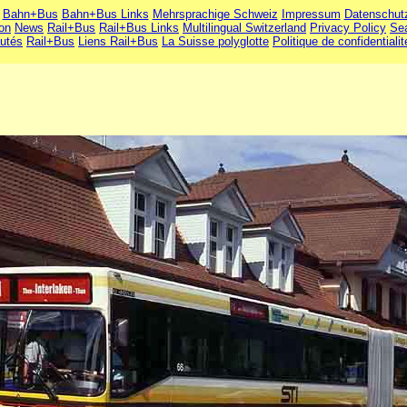
Bahn+Bus
Bahn+Bus Links
Mehrsprachige Schweiz
Impressum
Datenschut
ion
News
Rail+Bus
Rail+Bus Links
Multilingual Switzerland
Privacy Policy
Se
utés
Rail+Bus
Liens Rail+Bus
La Suisse polyglotte
Politique de confidentialit