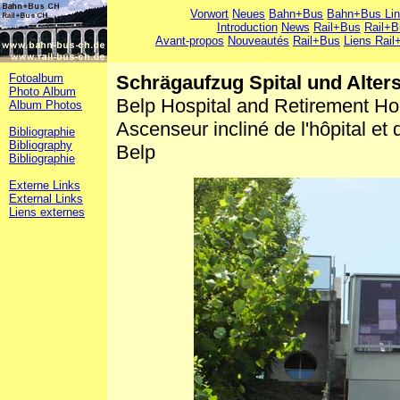
Vorwort
Neues
Bahn+Bus
Bahn+Bus Li
Introduction
News
Rail+Bus
Rail+B
Avant-propos
Nouveautés
Rail+Bus
Liens Rail
Fotoalbum
Schrägaufzug Spital und Alter
Photo Album
Belp Hospital and Retirement Hom
Album Photos
Ascenseur incliné de l'hôpital et 
Bibliographie
Bibliography
Belp
Bibliographie
Externe Links
External Links
Liens externes