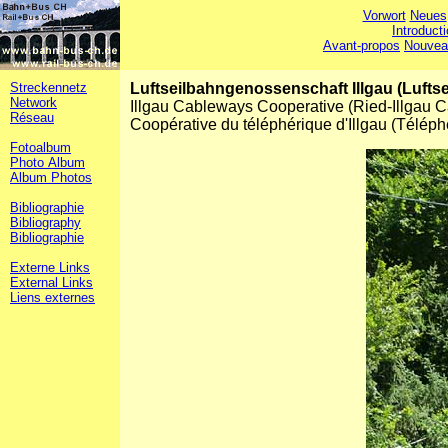
Vorwort
Neues
Introduct
Avant-propos
Nouvea
Streckennetz
Luftseilbahngenossenschaft Illgau (Luftsei
Network
Illgau Cableways Cooperative (Ried-Illgau 
Réseau
Coopérative du téléphérique d'Illgau (Téléph
Fotoalbum
Photo Album
Album Photos
Bibliographie
Bibliography
Bibliographie
Externe Links
External Links
Liens externes