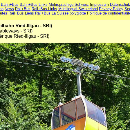
Bahn+Bus
Bahn+Bus Links
Mehrsprachige Schweiz
Impressum
Datenschut
ion
News
Rail+Bus
Rail+Bus Links
Multilingual Switzerland
Privacy Policy
Se
utés
Rail+Bus
Liens Rail+Bus
La Suisse polyglotte
Politique de confidentialit
lbahn Ried-Illgau - SRI)
Cableways - SRI)
érique Ried-Illgau - SRI)