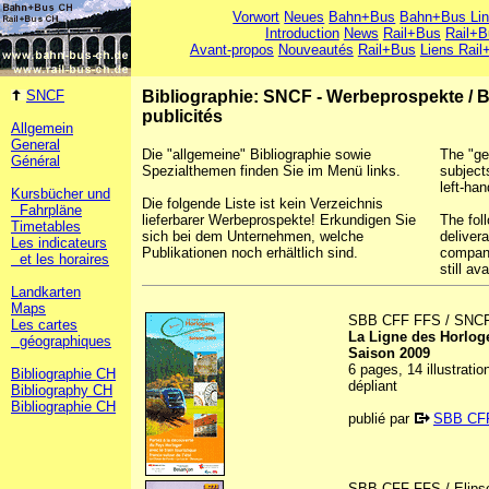
Vorwort
Neues
Bahn+Bus
Bahn+Bus Li
Introduction
News
Rail+Bus
Rail+B
Avant-propos
Nouveautés
Rail+Bus
Liens Rail
SNCF
Bibliographie: SNCF - Werbeprospekte
/
B
publicités
Allgemein
General
Die "allgemeine" Bibliographie sowie
The "ge
Général
Spezialthemen finden Sie im Menü links.
subject
left-han
Kursbücher und
Die folgende Liste ist kein Verzeichnis
Fahrpläne
lieferbarer Werbeprospekte! Erkundigen Sie
The foll
Timetables
sich bei dem Unternehmen, welche
deliver
Les indicateurs
Publikationen noch erhältlich sind.
company
et les horaires
still ava
Landkarten
Maps
SBB CFF FFS / SNC
Les cartes
La Ligne des Horlog
géographiques
Saison 2009
6 pages, 14 illustrati
Bibliographie CH
dépliant
Bibliography CH
Bibliographie CH
publié par
SBB CF
SBB CFF FFS / Elipso