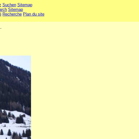
z
Suchen
Sitemap
arch
Sitemap
é
Recherche
Plan du site
1.