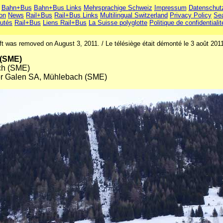
Bahn+Bus
Bahn+Bus Links
Mehrsprachige Schweiz
Impressum
Datenschut
ion
News
Rail+Bus
Rail+Bus Links
Multilingual Switzerland
Privacy Policy
Se
utés
Rail+Bus
Liens Rail+Bus
La Suisse polyglotte
Politique de confidentialit
ft was removed on August 3, 2011. / Le télésiège était démonté le 3 août 201
 (SME)
ch (SME)
er Galen SA, Mühlebach (SME)