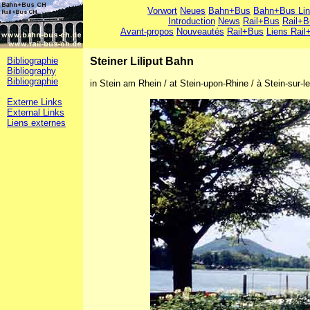
Vorwort
Neues
Bahn+Bus
Bahn+Bus Li
Introduction
News
Rail+Bus
Rail+B
Avant-propos
Nouveautés
Rail+Bus
Liens Rail
Bibliographie
Steiner Liliput Bahn
Bibliography
Bibliographie
in Stein am Rhein / at Stein-upon-Rhine / à Stein-sur-l
Externe Links
External Links
Liens externes