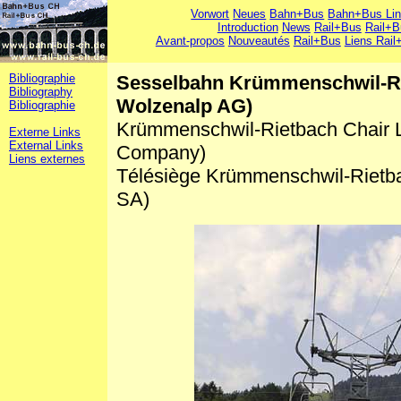
Vorwort
Neues
Bahn+Bus
Bahn+Bus Li
Introduction
News
Rail+Bus
Rail+B
Avant-propos
Nouveautés
Rail+Bus
Liens Rail
Bibliographie
Sesselbahn Krümmenschwil-Ri
Bibliography
Wolzenalp AG)
Bibliographie
Krümmenschwil-Rietbach Chair L
Externe Links
External Links
Company)
Liens externes
Télésiège Krümmenschwil-Rietb
SA)