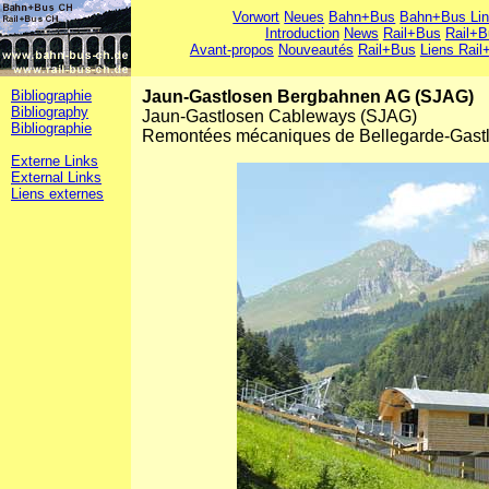
Vorwort
Neues
Bahn+Bus
Bahn+Bus Li
Introduction
News
Rail+Bus
Rail+B
Avant-propos
Nouveautés
Rail+Bus
Liens Rail
Bibliographie
Jaun-Gastlosen Bergbahnen AG (SJAG)
Bibliography
Jaun-Gastlosen Cableways (SJAG)
Bibliographie
Remontées mécaniques de Bellegarde-Gast
Externe Links
External Links
Liens externes