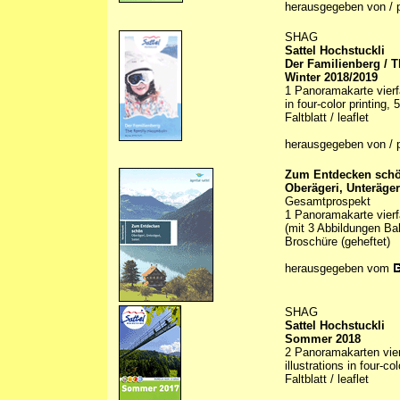
herausgegeben von / 
SHAG
Sattel Hochstuckli
Der Familienberg / 
Winter 2018/2019
1 Panoramakarte vierfar
in four-color printing,
Faltblatt / leaflet
herausgegeben von / 
Zum Entdecken sch
Oberägeri, Unterägeri
Gesamtprospekt
1 Panoramakarte vierf
(mit 3 Abbildungen B
Broschüre (geheftet)
herausgegeben vom
SHAG
Sattel Hochstuckli
Sommer 2018
2 Panoramakarten vierf
illustrations in four-c
Faltblatt / leaflet