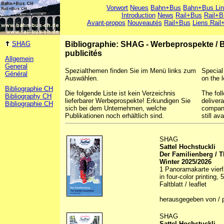
Vorwort
Neues
Bahn+Bus
Bahn+Bus Li
Introduction
News
Rail+Bus
Rail+B
Avant-propos
Nouveautés
Rail+Bus
Liens Rail
SHAG
Bibliographie: SHAG - Werbeprospekte
/
B
publicités
Allgemein
General
Spezialthemen finden Sie im Menü links zum
Special
Général
Auswählen.
on the l
Bibliographie CH
Die folgende Liste ist kein Verzeichnis
The foll
Bibliography CH
lieferbarer Werbeprospekte! Erkundigen Sie
deliver
Bibliographie CH
sich bei dem Unternehmen, welche
company
Publikationen noch erhältlich sind.
still ava
SHAG
Sattel Hochstuckli
Der Familienberg / 
Winter 2025/2026
1 Panoramakarte vierfar
in four-color printing,
Faltblatt / leaflet
herausgegeben von / 
SHAG
Sattel Hochstuckli