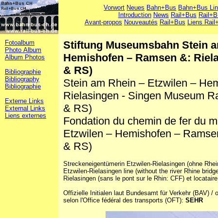
Vorwort
Neues
Bahn+Bus
Bahn+Bus Li
Introduction
News
Rail+Bus
Rail+B
Avant-propos
Nouveautés
Rail+Bus
Liens Rail
Fotoalbum
Stiftung Museumsbahn Stein a
Photo Album
Hemishofen – Ramsen &: Riel
Album Photos
& RS)
Bibliographie
Bibliography
Stein am Rhein – Etzwilen – H
Bibliographie
Rielasingen - Singen Museum R
Externe Links
& RS)
External Links
Liens externes
Fondation du chemin de fer du 
Etzwilen – Hemishofen – Ramsen
& RS)
Streckeneigentümerin Etzwilen-Rielasingen (ohne Rhei
Etzwilen-Rielasingen line (without the river Rhine bridg
Rielasingen (sans le pont sur le Rhin: CFF) et locatair
Offizielle Initialen laut Bundesamt für Verkehr (BAV) / of
selon l'Office fédéral des transports (OFT):
SEHR