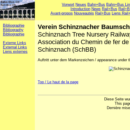
Vorwort
Neues
Bahn+Bus
Bahn+Bus Li
Introduction
News
Rail+Bus
Rail+B
Avant-propos
Nouveautés
Rail+Bus
Liens Rail
Bibliographie
Verein Schinznacher Baumsch
Bibliography
Schinznach Tree Nursery Railwa
Bibliographie
Association du Chemin de fer de 
Externe Links
External Links
Schinznach (SchBB)
Liens externes
Auftritt unter dem Markenzeichen / appearance under th
Top / Le haut de la page
Diese Seite wu
This pag
Dernière mise