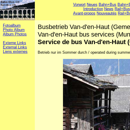
Vorwort
Neues
Bahn+Bus
Bahn+B
Introduction
News
Rail+Bus
Avant-propos
Nouveautés
Rail+B
Fotoalbum
Busbetrieb Van-d'en-Haut (Geme
Photo Album
Van-d'en-Haut bus services (Muni
Album Photos
Service de bus Van-d'en-Haut
Externe Links
External Links
Liens externes
Betrieb nur im Sommer durch / operated during summer t