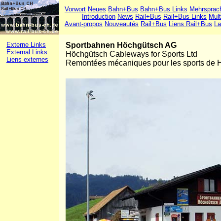
Vorwort
Neues
Bahn+Bus
Bahn+Bus Links
Mehrsprac
Introduction
News
Rail+Bus
Rail+Bus Links
Mult
Avant-propos
Nouveautés
Rail+Bus
Liens Rail+Bus
La
Externe Links
Sportbahnen Höchgütsch AG
External Links
Höchgütsch Cableways for Sports Ltd
Liens externes
Remontées mécaniques pour les sports de