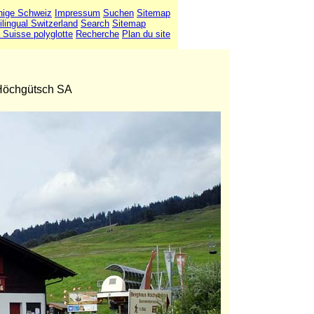
hige Schweiz
Impressum
Suchen
Sitemap
ilingual Switzerland
Search
Sitemap
 Suisse polyglotte
Recherche
Plan du site
 Höchgütsch SA