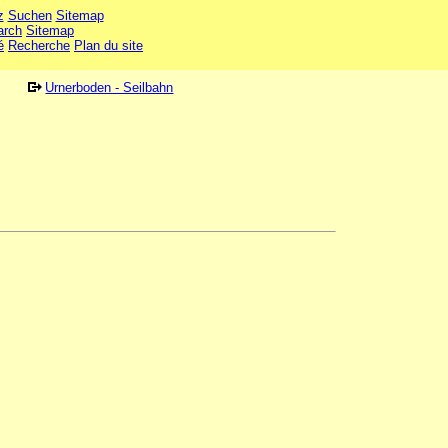
z
Suchen
Sitemap
arch
Sitemap
é
Recherche
Plan du site
Urnerboden - Seilbahn