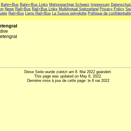
Bahn+Bus
Bahn+Bus Links
Mehrsprachige Schweiz
Impressum
Datenschut
ion
News
Rail+Bus
Rail+Bus Links
Multilingual Switzerland
Privacy Policy
Se
utés
Rail+Bus
Liens Rail+Bus
La Suisse polyglotte
Politique de confidentialit
etengrat
tive
etengrat
Diese Seite wurde zuletzt am 8. Mai 2022 geändert.
This page was updated on May 8, 2022.
Dernière mise à jour de cette page: le 8 nai 2022