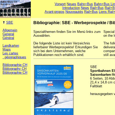
Vorwort
Neues
Bahn+Bus
Bahn+Bus Li
Introduction
News
Rail+Bus
Rail+B
Avant-propos
Nouveautés
Rail+Bus
Liens Rail
SBE
Bibliographie: SBE - Werbeprospekte
/
Bi
Allgemein
Spezialthemen finden Sie im Menü links zum
Special
General
Auswählen.
on the l
Général
Die folgende Liste ist kein Verzeichnis
The foll
Landkarten
lieferbarer Werbeprospekte! Erkundigen Sie
deliver
Maps
sich bei dem Unternehmen, welche
company
Les cartes
Publikationen noch erhältlich sind.
still ava
géographiques
Bibliographie CH
SBE
Bibliography CH
Sportbahnen E
Bibliographie CH
Saisonkarten-V
6 Seiten, 10 Abb
21,4 x 14,8 cm 
Faltblatt
herausgegeben 