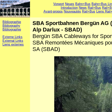
Vorwort
Neues
Bahn+Bus
Bahn+Bus Li
Introduction
News
Rail+Bus
Rail+B
Avant-propos
Nouveautés
Rail+Bus
Liens Rail
Bibliographie
SBA Sportbahnen Bergün AG (
Bibliography
Alp Darlux - SBAD)
Bibliographie
Bergün SBA Cableways for Spor
Externe Links
External Links
SBA Remontées Mécaniques pour
Liens externes
SA (SBAD)