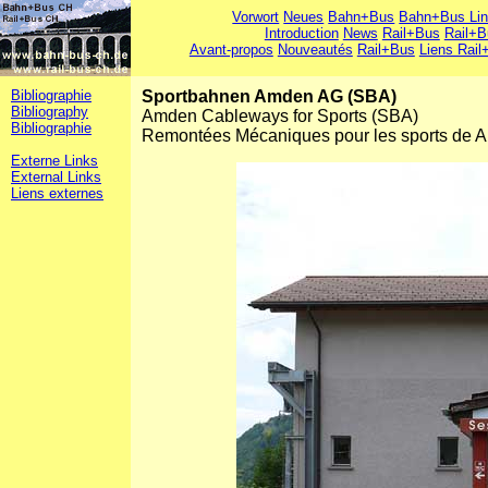
Vorwort
Neues
Bahn+Bus
Bahn+Bus Li
Introduction
News
Rail+Bus
Rail+B
Avant-propos
Nouveautés
Rail+Bus
Liens Rail
Bibliographie
Sportbahnen Amden AG (SBA)
Bibliography
Amden Cableways for Sports (SBA)
Bibliographie
Remontées Mécaniques pour les sports de 
Externe Links
External Links
Liens externes