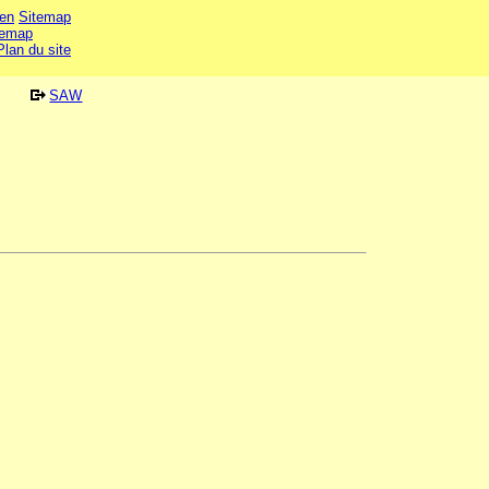
en
Sitemap
temap
Plan du site
SAW