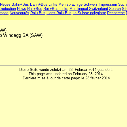
Neues
Bahn+Bus
Bahn+Bus Links
Mehrsprachige Schweiz
Impressum
Such
troduction
News
Rail+Bus
Rail+Bus Links
Multilingual Switzerland
Search
Si
ropos
Nouveautés
Rail+Bus
Liens Rail+Bus
La Suisse polyglotte
Recherche
AW)
lp Windegg SA (SAW)
Diese Seite wurde zuletzt am 23. Februar 2014 geändert.
This page was updated on February 23, 2014.
Dernière mise à jour de cette page: le 23 février 2014