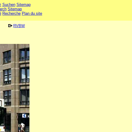
z
Suchen
Sitemap
arch
Sitemap
é
Recherche
Plan du site
RVBW