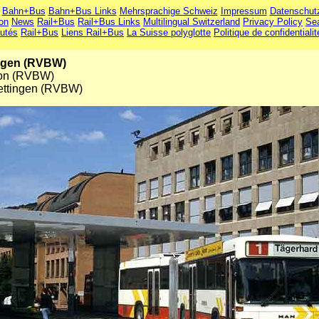
Bahn+Bus
Bahn+Bus Links
Mehrsprachige Schweiz
Impressum
Datenschut
ion
News
Rail+Bus
Rail+Bus Links
Multilingual Switzerland
Privacy Policy
Se
utés
Rail+Bus
Liens Rail+Bus
La Suisse polyglotte
Politique de confidentialit
ingen (RVBW)
ion (RVBW)
Wettingen (RVBW)