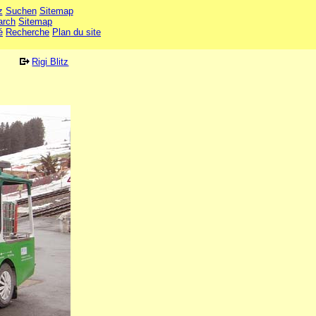
z
Suchen
Sitemap
arch
Sitemap
é
Recherche
Plan du site
Rigi Blitz