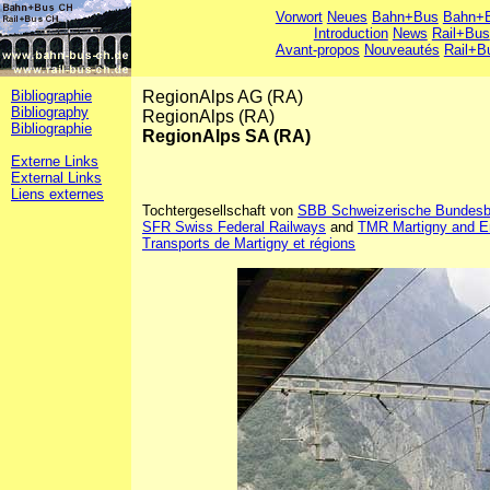
Vorwort
Neues
Bahn+Bus
Bahn+B
Introduction
News
Rail+Bus
Avant-propos
Nouveautés
Rail+B
Bibliographie
RegionAlps AG (RA)
Bibliography
RegionAlps (RA)
Bibliographie
RegionAlps SA (RA)
Externe Links
External Links
Liens externes
Tochtergesellschaft von
SBB Schweizerische Bundes
SFR Swiss Federal Railways
and
TMR Martigny and En
Transports de Martigny et régions