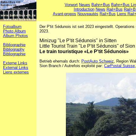
Vorwort
Neues
Bahn+Bus
Bahn+Bus Li
Introduction
News
Rail+Bus
Rail+B
Avant-propos
Nouveautés
Rail+Bus
Liens Rail
Fotoalbum
Der P'tit Sédunois ist seit 2023 eingestellt. Operations
Photo Album
2023.
Album Photos
Minizug "Le P'tit Sédunois" in Sitten
Bibliographie
Little Tourist Train "Le P'tit Sédunois" of Sion
Bibliography
Le train touristique «Le P'tit Sédunois»
Bibliographie
Betrieb ehemals durch:
PostAuto Schweiz
, Region Wall
Externe Links
Sion Branch / Autrefois exploité par:
CarPostal Suisse
External Links
Liens externes