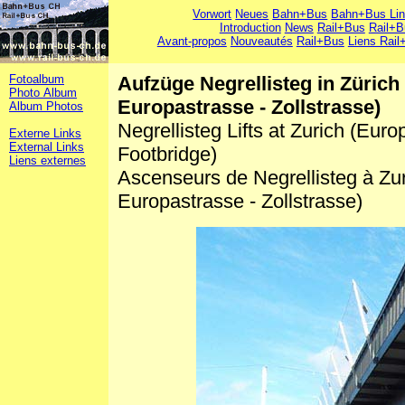
Vorwort
Neues
Bahn+Bus
Bahn+Bus Li
Introduction
News
Rail+Bus
Rail+B
Avant-propos
Nouveautés
Rail+Bus
Liens Rail
Fotoalbum
Aufzüge Negrellisteg in Zürich
Photo Album
Europastrasse - Zollstrasse)
Album Photos
Negrellisteg Lifts at Zurich (Euro
Externe Links
External Links
Footbridge)
Liens externes
Ascenseurs de Negrellisteg à Zur
Europastrasse - Zollstrasse)