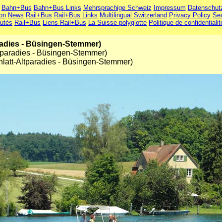
Bahn+Bus
Bahn+Bus Links
Mehrsprachige Schweiz
Impressum
Datenschut
ion
News
Rail+Bus
Rail+Bus Links
Multilingual Switzerland
Privacy Policy
Se
utés
Rail+Bus
Liens Rail+Bus
La Suisse polyglotte
Politique de confidentialit
radies - Büsingen-Stemmer)
ltparadies - Büsingen-Stemmer)
chlatt-Altparadies - Büsingen-Stemmer)