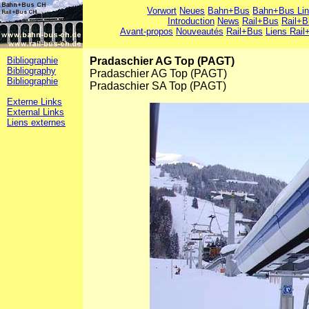
Vorwort
Neues
Bahn+Bus
Bahn+Bus Li
Introduction
News
Rail+Bus
Rail+B
Avant-propos
Nouveautés
Rail+Bus
Liens Rail
Bibliographie
Pradaschier AG Top (PAGT)
Bibliography
Pradaschier AG Top (PAGT)
Bibliographie
Pradaschier SA Top (PAGT)
Externe Links
External Links
Liens externes