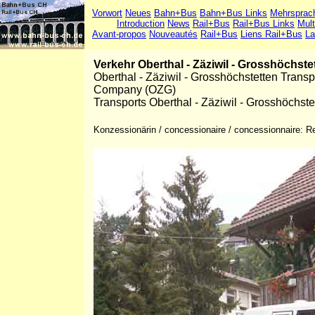
Vorwort
Neues
Bahn+Bus
Bahn+Bus Links
Mehrsprac
Introduction
News
Rail+Bus
Rail+Bus Links
Mult
Avant-propos
Nouveautés
Rail+Bus
Liens Rail+Bus
La
Verkehr Oberthal - Zäziwil - Grosshöchst
Oberthal - Zäziwil - Grosshöchstetten Trans
Company (OZG)
Transports Oberthal - Zäziwil - Grosshöchs
Konzessionärin / concessionaire / concessionnaire: R