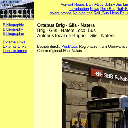
Vorwort
Neues
Bahn+Bus
Bahn+Bus Li
Introduction
News
Rail+Bus
Rail+B
Avant-propos
Nouveautés
Rail+Bus
Liens Rail
Bibliographie
Ortsbus Brig - Glis - Naters
Bibliography
Brig - Glis - Naters Local Bus
Bibliographie
Autobus local de Brigue - Glis - Naters
Externe Links
External Links
Betrieb durch:
PostAuto
, Regionalzentrum Oberwallis 
Liens externes
Centre régional Haut-Valais